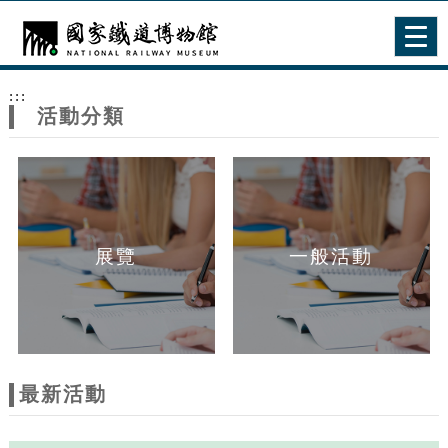
跳到主要內容
網站導覽
Togg
navig
網
:::
站
活動分類
主
題
展覽
一般活動
最新活動