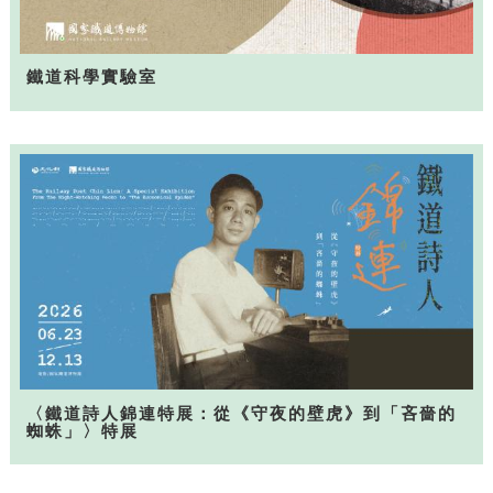
鐵道科學實驗室
〈鐵道詩人錦連特展：從《守夜的壁虎》到「吝嗇的
蜘蛛」〉特展