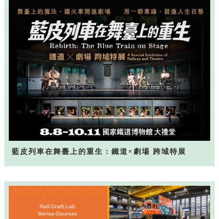
藍皮列車在舞臺上的重生：鐵道×劇場 跨域特展