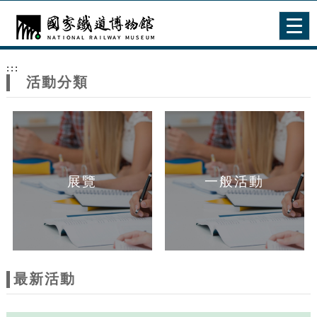
跳到主要內容
網站導覽
Togg
navig
網
:::
站
活動分類
主
題
展覽
一般活動
最新活動