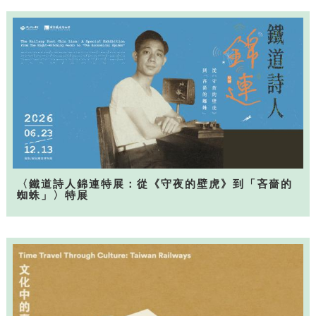
〈鐵道詩人錦連特展：從《守夜的壁虎》到「吝嗇的
蜘蛛」〉特展