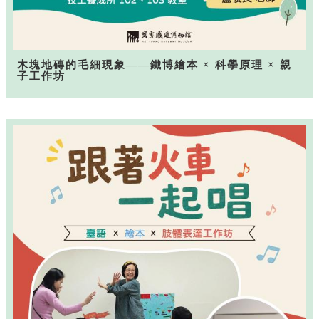
木塊地磚的毛細現象——鐵博繪本 × 科學原理 × 親
子工作坊