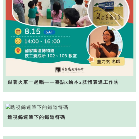
跟著火車一起唱——臺語x繪本x肢體表達工作坊
透視錦連筆下的鐵道符碼