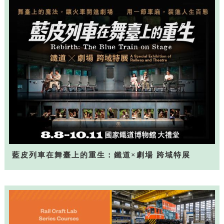
藍皮列車在舞臺上的重生：鐵道×劇場 跨域特展