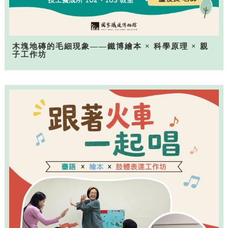
木塊地磚的毛細現象——鐵博繪本 × 科學原理 × 親
子工作坊