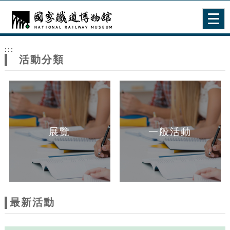
跳到主要內容
網站導覽
Togg
navig
網
:::
站
活動分類
主
題
展覽
一般活動
最新活動