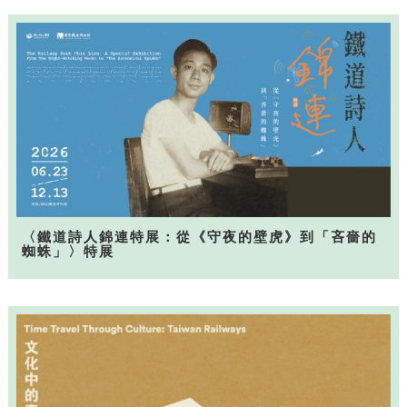
〈鐵道詩人錦連特展：從《守夜的壁虎》到「吝嗇的
蜘蛛」〉特展