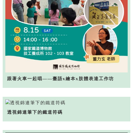
跟著火車一起唱——臺語x繪本x肢體表達工作坊
透視錦連筆下的鐵道符碼