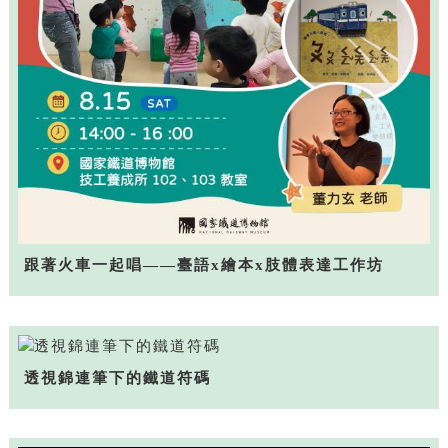
跟著火車一起唱——臺語x繪本x肢體表達工作坊
透視錦連筆下的鐵道符碼