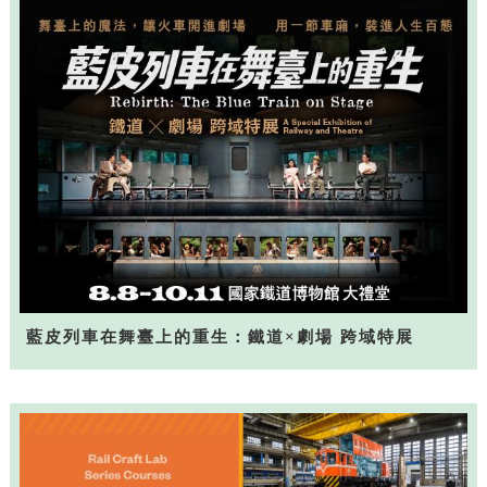
藍皮列車在舞臺上的重生：鐵道×劇場 跨域特展