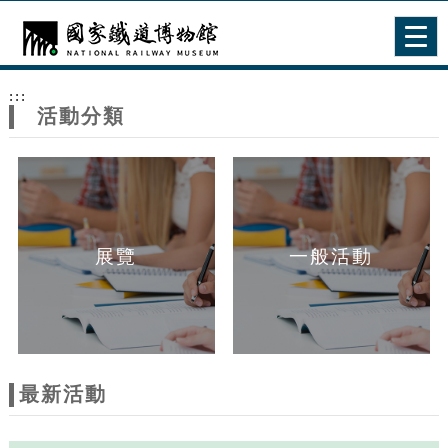
跳到主要內容
網站導覽
Togg
navig
網
:::
站
活動分類
主
題
展覽
一般活動
最新活動