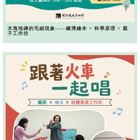
木塊地磚的毛細現象——鐵博繪本 × 科學原理 × 親
子工作坊