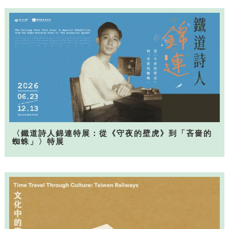
〈鐵道詩人錦連特展：從《守夜的壁虎》到「吝嗇的
蜘蛛」〉特展