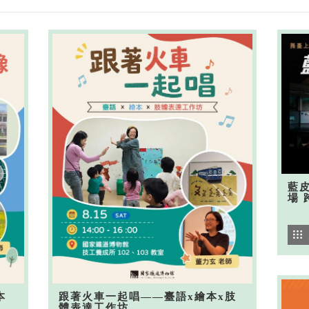
藍
場 
本
跟著火車一起唱——臺語x繪本x肢
體表達工作坊