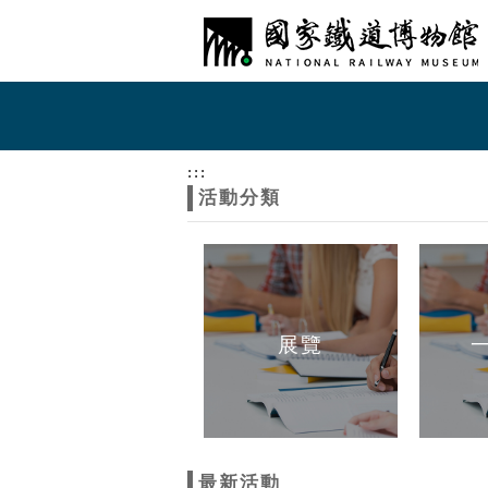
跳到主要內容
網站導覽
網
站
:::
活動分類
主
題
展覽
最新活動