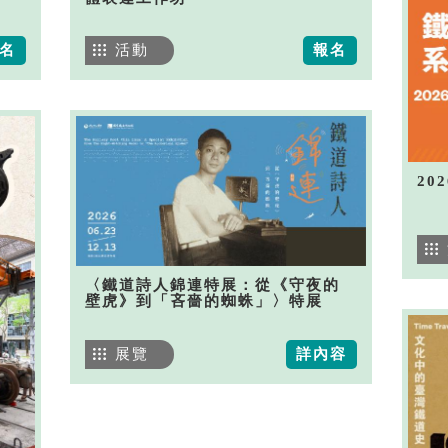
名
活動
報名
20
〈鐵道詩人錦連特展：從《守夜的
壁虎》到「吝嗇的蜘蛛」〉特展
展覽
詳內容