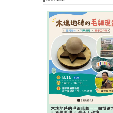
木塊地磚的毛細現象——鐵博繪
× 科學原理 × 親子工作坊