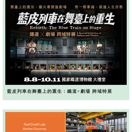
藍皮列車在舞臺上的重生：鐵道×劇場 跨域特展