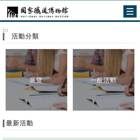
跳到主要內容
網站導覽
Togg
navig
網
:::
站
活動分類
主
題
展覽
一般活動
最新活動