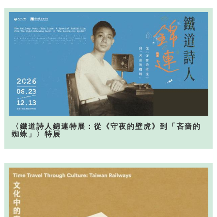
〈鐵道詩人錦連特展：從《守夜的壁虎》到「吝嗇的
蜘蛛」〉特展