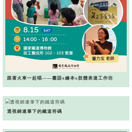
跟著火車一起唱——臺語x繪本x肢體表達工作坊
透視錦連筆下的鐵道符碼