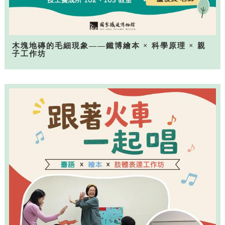
木塊地磚的毛細現象——鐵博繪本 × 科學原理 × 親
子工作坊