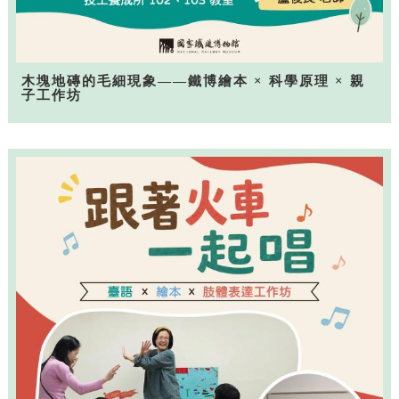
木塊地磚的毛細現象——鐵博繪本 × 科學原理 × 親
子工作坊