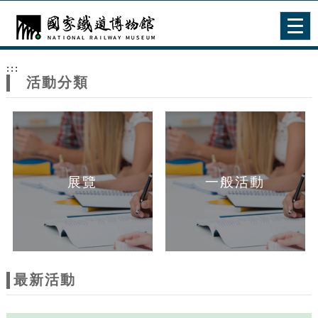
跳到主要內容
網站導覽
Togg
navig
網
:::
站
活動分類
主
題
展覽
一般活動
最新活動