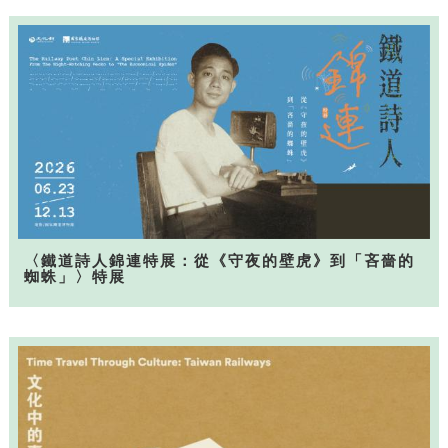
〈鐵道詩人錦連特展：從《守夜的壁虎》到「吝嗇的
蜘蛛」〉特展