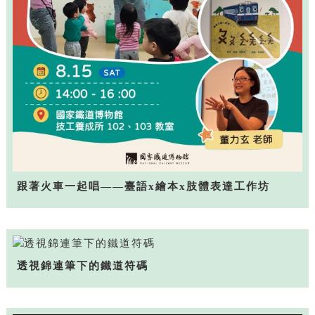
跟著火車一起唱——臺語x繪本x肢體表達工作坊
透視錦連筆下的鐵道符碼