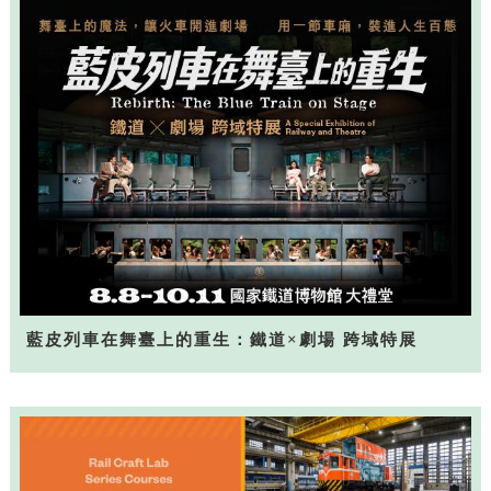
藍皮列車在舞臺上的重生：鐵道×劇場 跨域特展