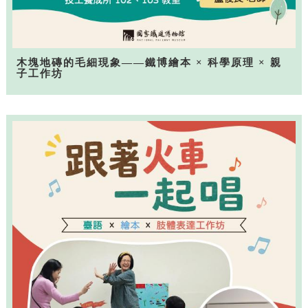
木塊地磚的毛細現象——鐵博繪本 × 科學原理 × 親
子工作坊