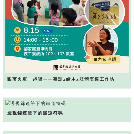
跟著火車一起唱——臺語x繪本x肢體表達工作坊
透視錦連筆下的鐵道符碼