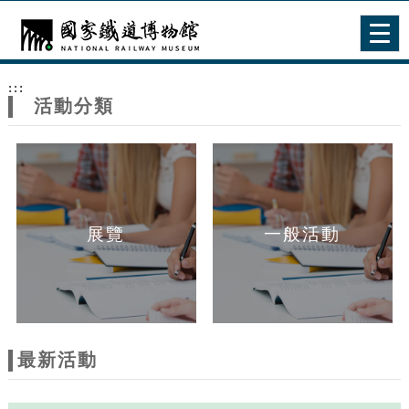
跳到主要內容
網站導覽
Togg
navig
網
:::
站
活動分類
主
題
展覽
一般活動
最新活動