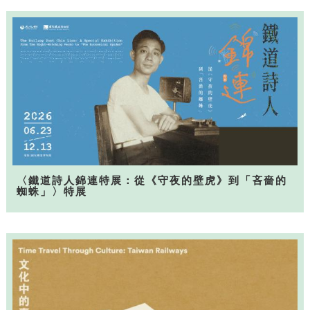
〈鐵道詩人錦連特展：從《守夜的壁虎》到「吝嗇的
蜘蛛」〉特展