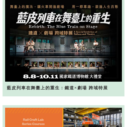
藍皮列車在舞臺上的重生：鐵道×劇場 跨域特展