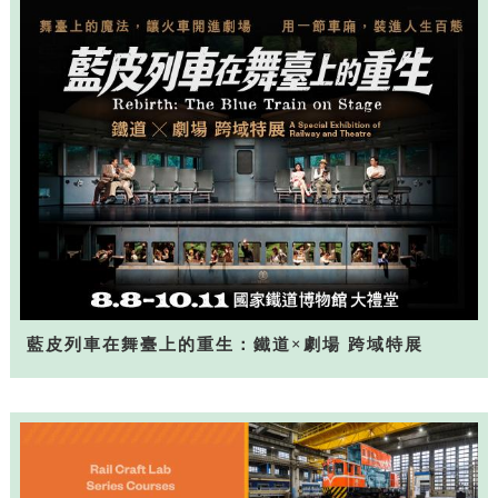
藍皮列車在舞臺上的重生：鐵道×劇場 跨域特展