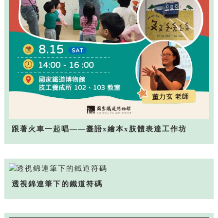
跟著火車一起唱——臺語x繪本x肢體表達工作坊
透視錦連筆下的鐵道符碼