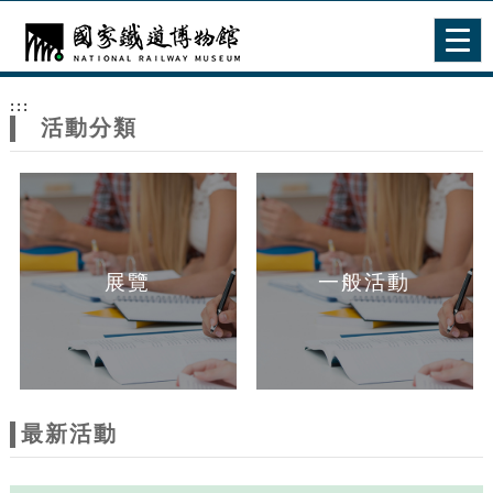
跳到主要內容
網站導覽
Togg
navig
網
:::
站
活動分類
主
題
展覽
一般活動
最新活動