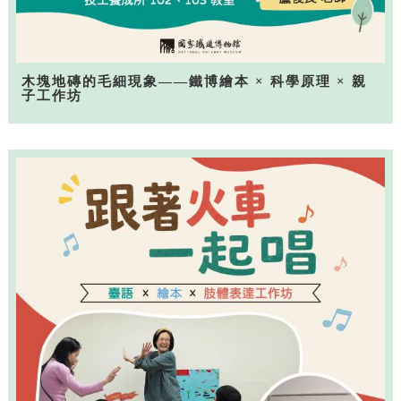
木塊地磚的毛細現象——鐵博繪本 × 科學原理 × 親
子工作坊