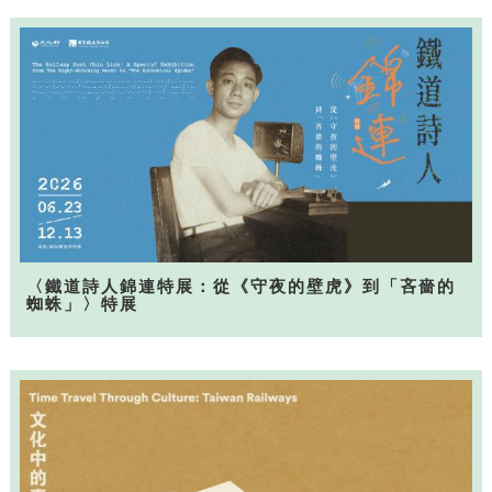
〈鐵道詩人錦連特展：從《守夜的壁虎》到「吝嗇的
蜘蛛」〉特展