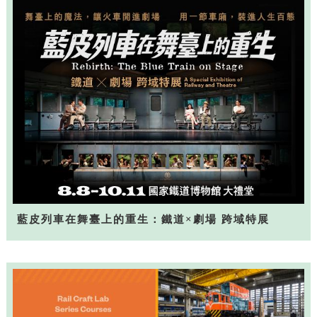
藍皮列車在舞臺上的重生：鐵道×劇場 跨域特展