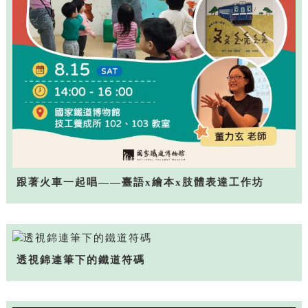
跟著火車一起唱——臺語x繪本x肢體表達工作坊
透視錦連筆下的鐵道符碼