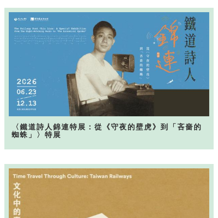
〈鐵道詩人錦連特展：從《守夜的壁虎》到「吝嗇的
蜘蛛」〉特展