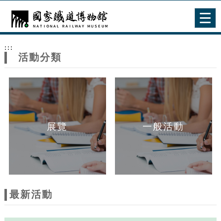
跳到主要內容
網站導覽
Togg
navig
網
:::
站
活動分類
主
題
展覽
一般活動
最新活動