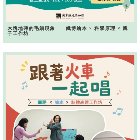
木塊地磚的毛細現象——鐵博繪本 × 科學原理 × 親
子工作坊