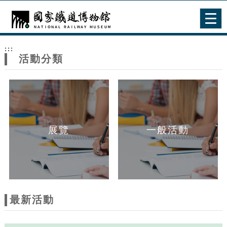
跳到主要內容
網站導覽
Togg
navig
網
:::
站
活動分類
主
題
展覽
一般活動
最新活動