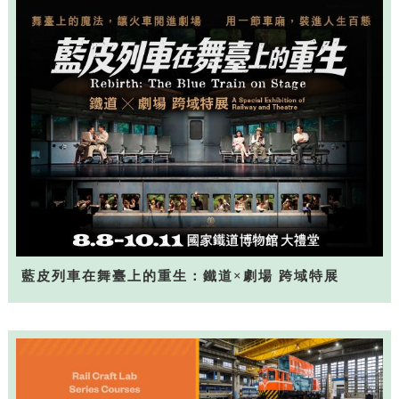
藍皮列車在舞臺上的重生：鐵道×劇場 跨域特展