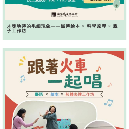
木塊地磚的毛細現象——鐵博繪本 × 科學原理 × 親
子工作坊