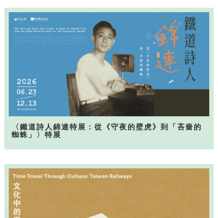
〈鐵道詩人錦連特展：從《守夜的壁虎》到「吝嗇的
蜘蛛」〉特展