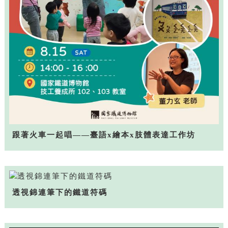
跟著火車一起唱——臺語x繪本x肢體表達工作坊
透視錦連筆下的鐵道符碼