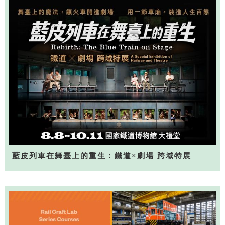
藍皮列車在舞臺上的重生：鐵道×劇場 跨域特展