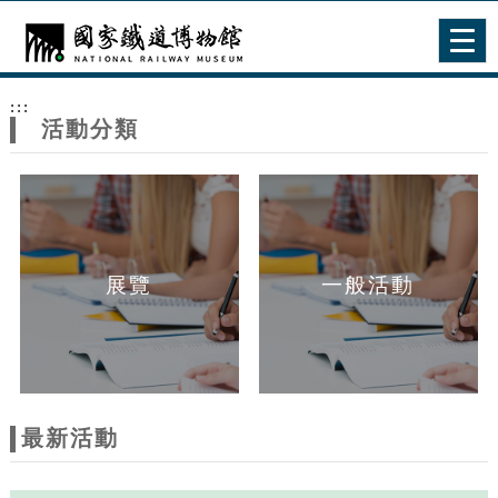
跳到主要內容
網站導覽
Togg
navig
網
:::
站
活動分類
主
題
展覽
一般活動
最新活動