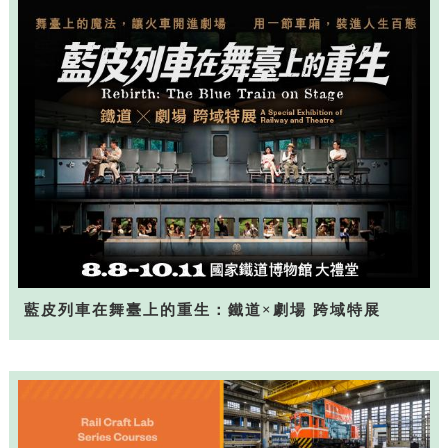
藍皮列車在舞臺上的重生：鐵道×劇場 跨域特展