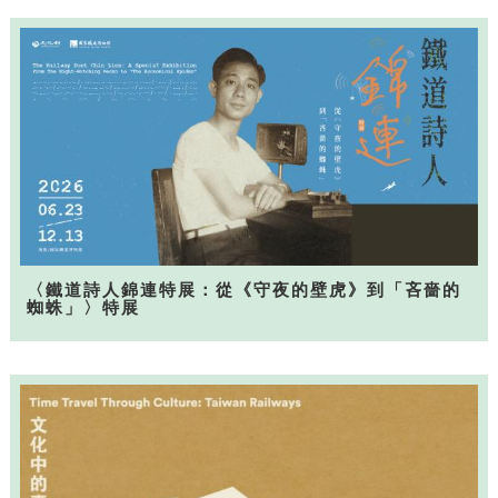
〈鐵道詩人錦連特展：從《守夜的壁虎》到「吝嗇的
蜘蛛」〉特展