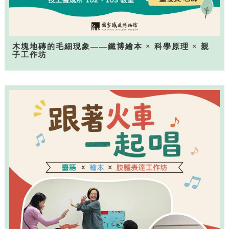
木塊地磚的毛細現象——鐵博繪本 × 科學原理 × 親
子工作坊