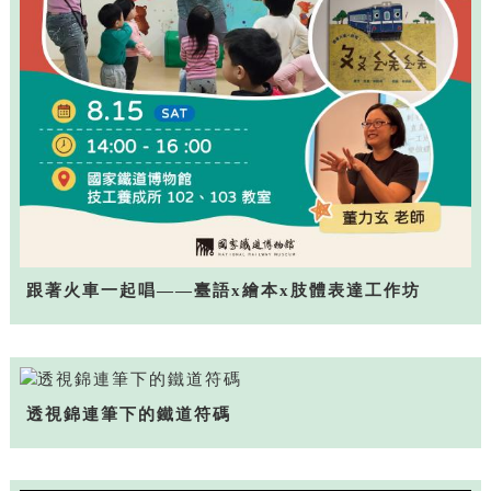
跟著火車一起唱——臺語x繪本x肢體表達工作坊
透視錦連筆下的鐵道符碼