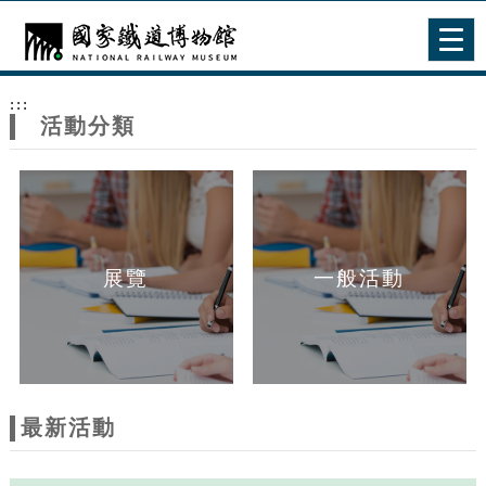
跳到主要內容
網站導覽
Togg
navig
網
:::
站
活動分類
主
題
展覽
一般活動
最新活動