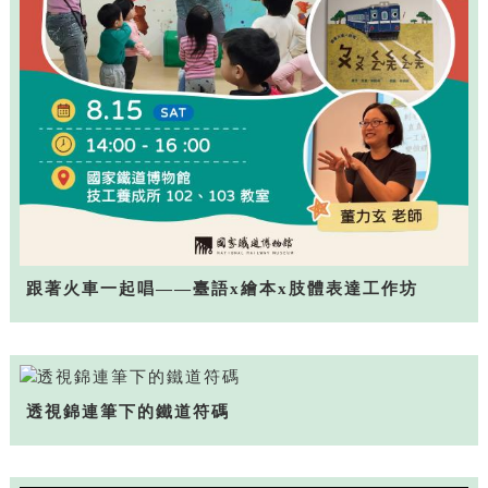
跟著火車一起唱——臺語x繪本x肢體表達工作坊
透視錦連筆下的鐵道符碼