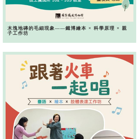
木塊地磚的毛細現象——鐵博繪本 × 科學原理 × 親
子工作坊