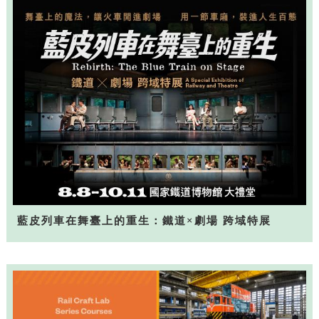
藍皮列車在舞臺上的重生：鐵道×劇場 跨域特展