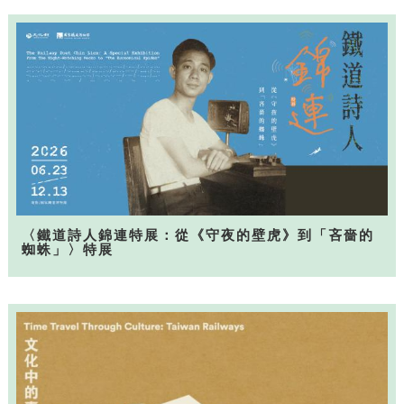
〈鐵道詩人錦連特展：從《守夜的壁虎》到「吝嗇的
蜘蛛」〉特展