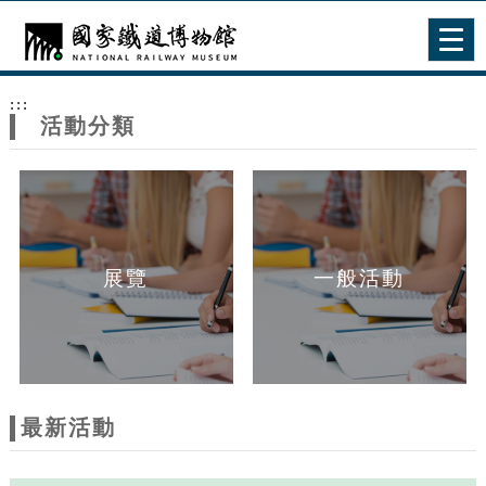
跳到主要內容
網站導覽
Togg
navig
網
:::
站
活動分類
主
題
展覽
一般活動
最新活動