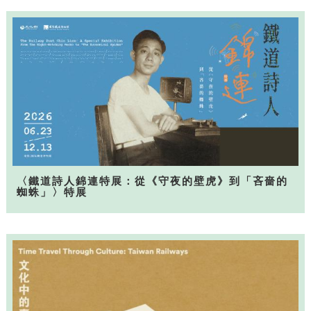
〈鐵道詩人錦連特展：從《守夜的壁虎》到「吝嗇的
蜘蛛」〉特展