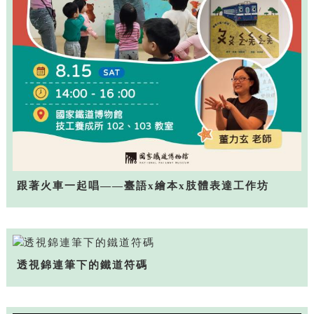
跟著火車一起唱——臺語x繪本x肢體表達工作坊
透視錦連筆下的鐵道符碼