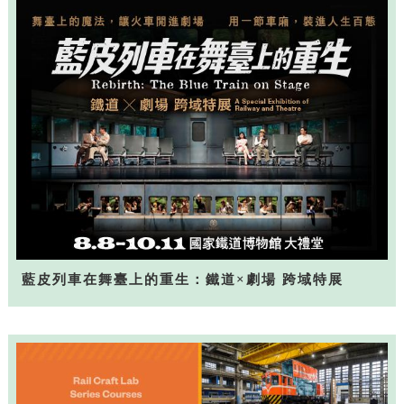
藍皮列車在舞臺上的重生：鐵道×劇場 跨域特展