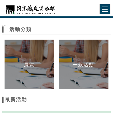
跳到主要內容
網站導覽
Togg
navig
網
:::
站
活動分類
主
題
展覽
一般活動
最新活動