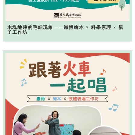
木塊地磚的毛細現象——鐵博繪本 × 科學原理 × 親
子工作坊