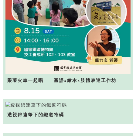
跟著火車一起唱——臺語x繪本x肢體表達工作坊
透視錦連筆下的鐵道符碼