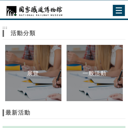
跳到主要內容
網站導覽
Togg
navig
網
:::
站
活動分類
主
題
展覽
一般活動
最新活動