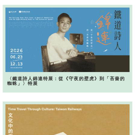
〈鐵道詩人錦連特展：從《守夜的壁虎》到「吝嗇的
蜘蛛」〉特展