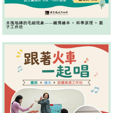
木塊地磚的毛細現象——鐵博繪本 × 科學原理 × 親
子工作坊