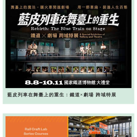
藍皮列車在舞臺上的重生：鐵道×劇場 跨域特展