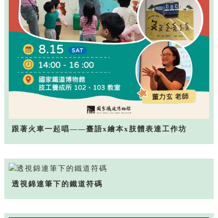
跟著火車一起唱——臺語x繪本x肢體表達工作坊
透視錦連筆下的鐵道符碼