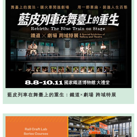
藍皮列車在舞臺上的重生：鐵道×劇場 跨域特展