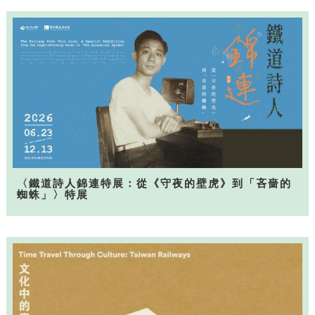
〈鐵道詩人錦連特展：從《守夜的壁虎》到「吝嗇的
蜘蛛」〉特展