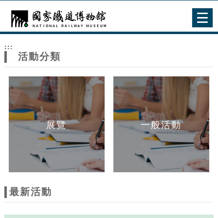
跳到主要內容
網站導覽
Togg
navig
網
:::
站
活動分類
主
題
展覽
一般活動
最新活動