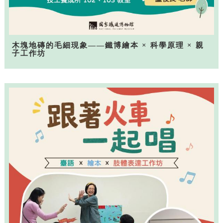
木塊地磚的毛細現象——鐵博繪本 × 科學原理 × 親
子工作坊