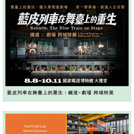
藍皮列車在舞臺上的重生：鐵道×劇場 跨域特展