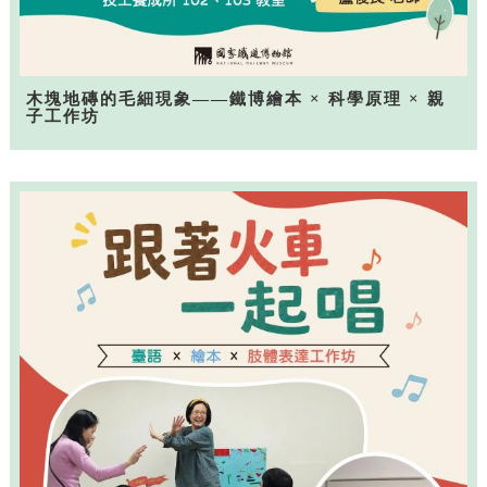
木塊地磚的毛細現象——鐵博繪本 × 科學原理 × 親
子工作坊