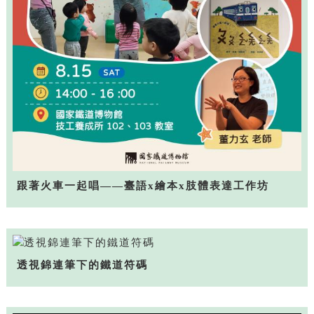
跟著火車一起唱——臺語x繪本x肢體表達工作坊
透視錦連筆下的鐵道符碼