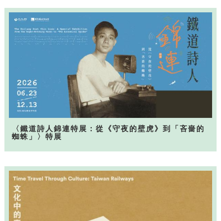
〈鐵道詩人錦連特展：從《守夜的壁虎》到「吝嗇的
蜘蛛」〉特展