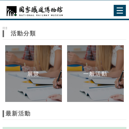
跳到主要內容
網站導覽
Togg
navig
網
:::
站
活動分類
主
題
展覽
一般活動
最新活動