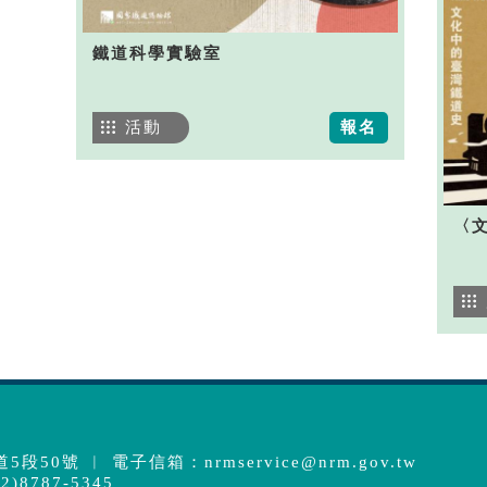
鐵道科學實驗室
活動
報名
〈
5段50號 ︱ 電子信箱：
nrmservice@nrm.gov.tw
)8787-5345