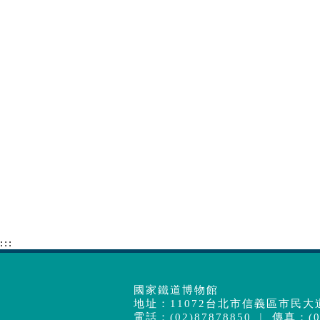
:::
國家鐵道博物館
地址：11072台北市信義區市民大道
電話：(02)87878850 ︱ 傳真：(02