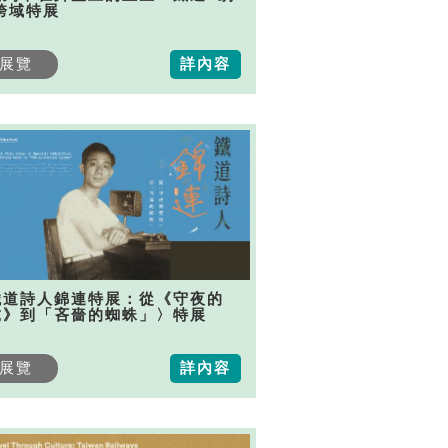
跨域特展
展覽
詳內容
鐵道詩人錦連特展：從《守夜的
虎》到「吝嗇的蜘蛛」〉特展
展覽
詳內容