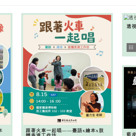
透
本
跟著火車一起唱——臺語x繪本x肢
藍
體表達工作坊