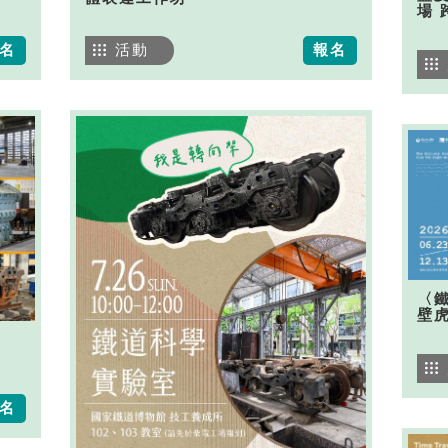
場 
名
活動
報名
〈
壁
名