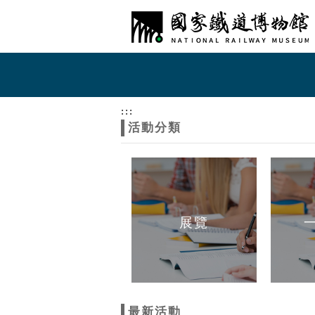
跳到主要內容
網站導覽
網
站
:::
活動分類
主
題
展覽
最新活動