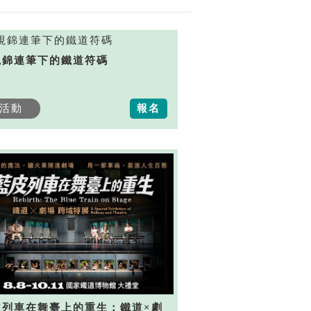
視錦連筆下的鐵道符碼
活動
報名
皮列車在舞臺上的重生：鐵道×劇