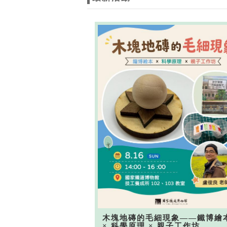
木塊地磚的毛細現象——鐵博繪
× 科學原理 × 親子工作坊