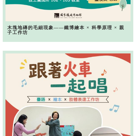
木塊地磚的毛細現象——鐵博繪本 × 科學原理 × 親
子工作坊