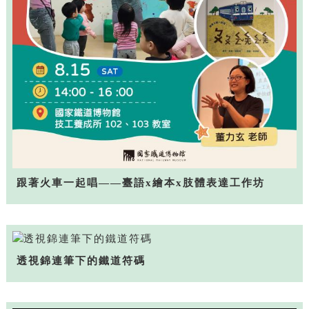
跟著火車一起唱——臺語x繪本x肢體表達工作坊
透視錦連筆下的鐵道符碼