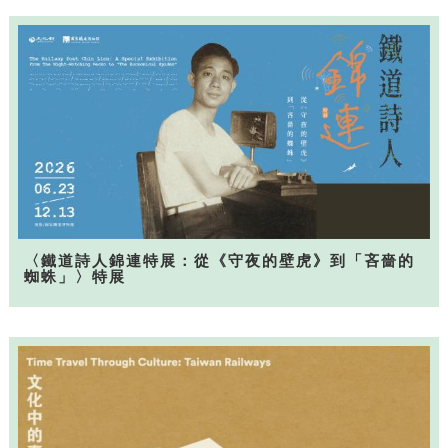
〈鐵道詩人錦連特展：從《守夜的壁虎》到「吝嗇的
蜘蛛」〉特展