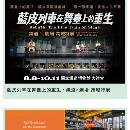
藍皮列車在舞臺上的重生：鐵道×劇場 跨域特展