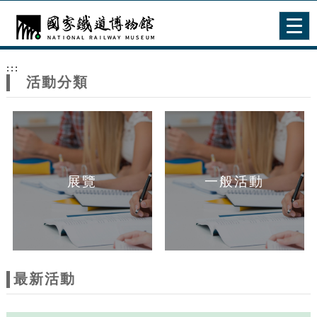
跳到主要內容
網站導覽
Togg
navig
網
:::
站
活動分類
主
題
展覽
一般活動
最新活動