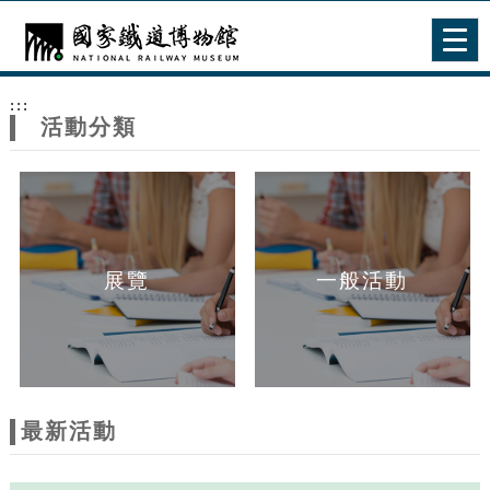
跳到主要內容
網站導覽
Togg
navig
網
:::
站
活動分類
主
題
展覽
一般活動
最新活動