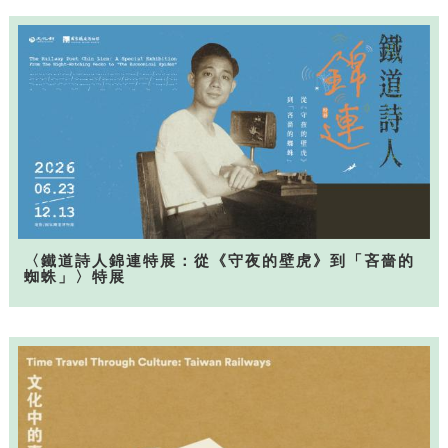
〈鐵道詩人錦連特展：從《守夜的壁虎》到「吝嗇的
蜘蛛」〉特展