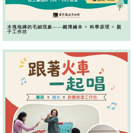
木塊地磚的毛細現象——鐵博繪本 × 科學原理 × 親
子工作坊