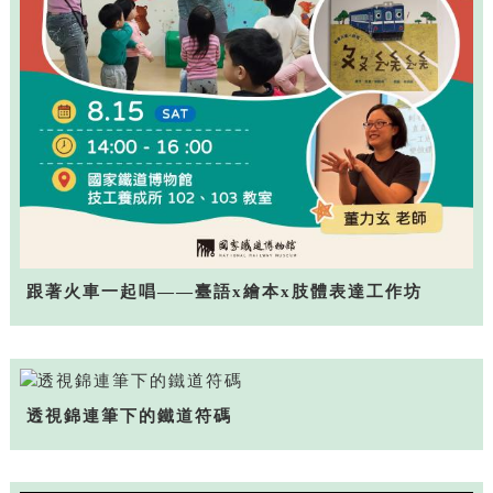
跟著火車一起唱——臺語x繪本x肢體表達工作坊
透視錦連筆下的鐵道符碼