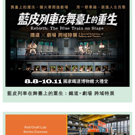
藍皮列車在舞臺上的重生：鐵道×劇場 跨域特展