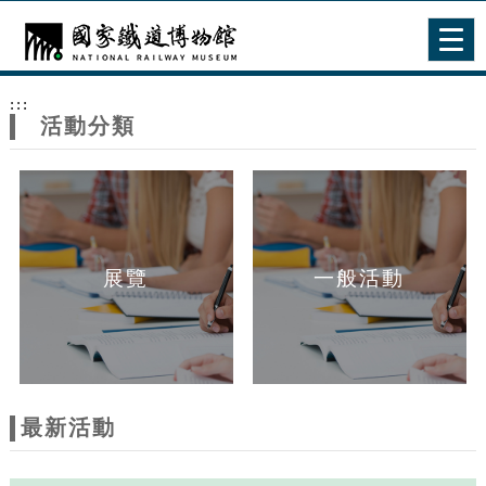
跳到主要內容
網站導覽
Togg
navig
網
:::
站
活動分類
主
題
展覽
一般活動
最新活動