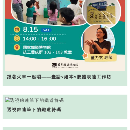
跟著火車一起唱——臺語x繪本x肢體表達工作坊
透視錦連筆下的鐵道符碼