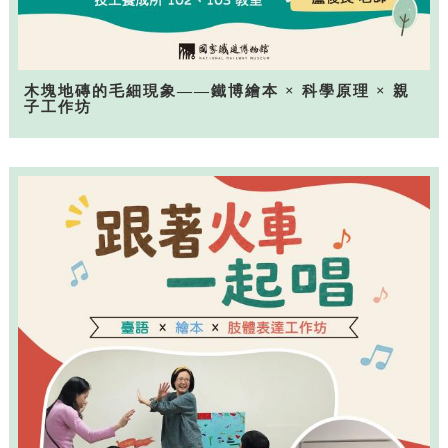
木塊地磚的毛細現象——鐵博繪本 × 科學原理 × 親
子工作坊