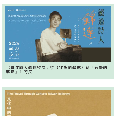
〈鐵道詩人錦連特展：從《守夜的壁虎》到「吝嗇的
蜘蛛」〉特展