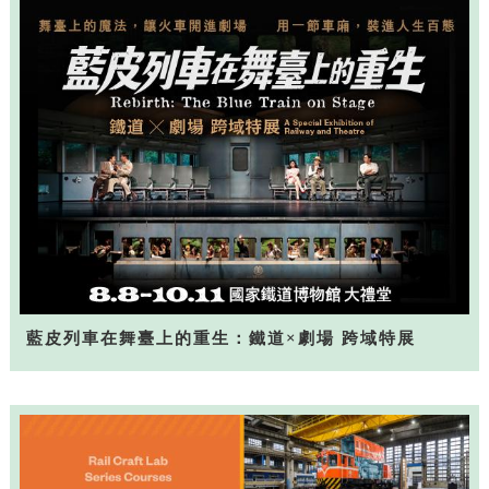
藍皮列車在舞臺上的重生：鐵道×劇場 跨域特展