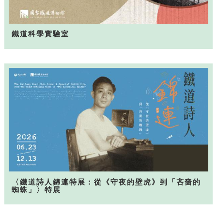
鐵道科學實驗室
〈鐵道詩人錦連特展：從《守夜的壁虎》到「吝嗇的
蜘蛛」〉特展