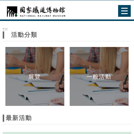
跳到主要內容
網站導覽
Togg
navig
網
:::
站
活動分類
主
題
展覽
一般活動
最新活動