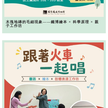
木塊地磚的毛細現象——鐵博繪本 × 科學原理 × 親
子工作坊