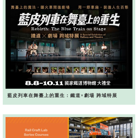
藍皮列車在舞臺上的重生：鐵道×劇場 跨域特展