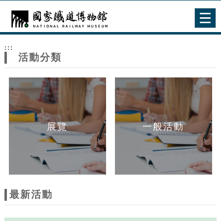
跳到主要內容
網站導覽
Togg
navig
網
:::
站
活動分類
主
題
展覽
一般活動
最新活動