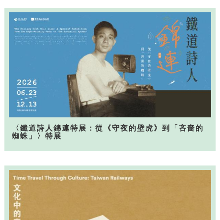
〈鐵道詩人錦連特展：從《守夜的壁虎》到「吝嗇的
蜘蛛」〉特展