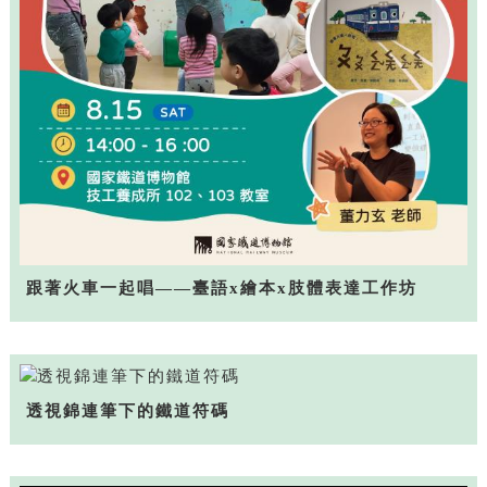
跟著火車一起唱——臺語x繪本x肢體表達工作坊
透視錦連筆下的鐵道符碼