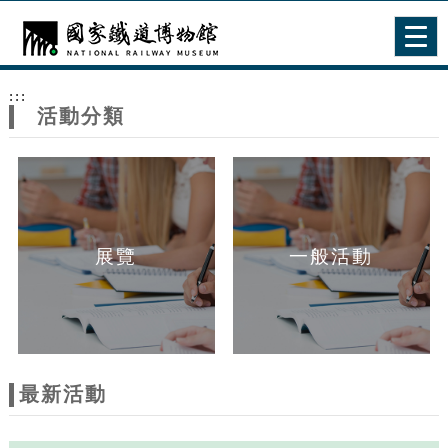
跳到主要內容
網站導覽
Togg
navig
網
:::
站
活動分類
主
題
展覽
一般活動
最新活動