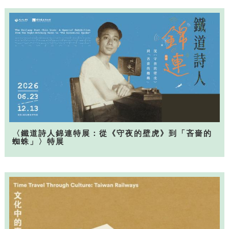
〈鐵道詩人錦連特展：從《守夜的壁虎》到「吝嗇的
蜘蛛」〉特展