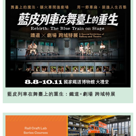
藍皮列車在舞臺上的重生：鐵道×劇場 跨域特展