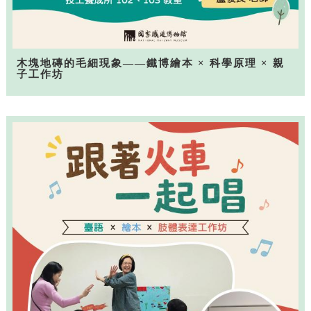
木塊地磚的毛細現象——鐵博繪本 × 科學原理 × 親
子工作坊