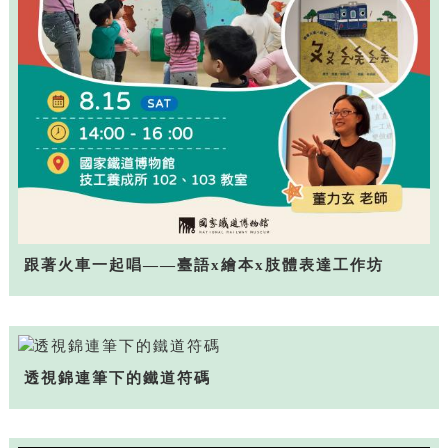
跟著火車一起唱——臺語x繪本x肢體表達工作坊
透視錦連筆下的鐵道符碼