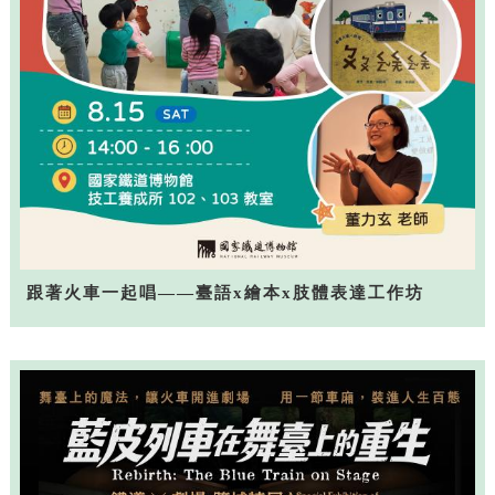
跟著火車一起唱——臺語x繪本x肢體表達工作坊