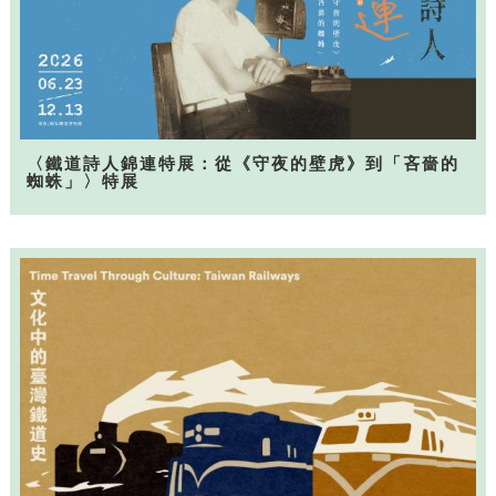
〈鐵道詩人錦連特展：從《守夜的壁虎》到「吝嗇的
蜘蛛」〉特展