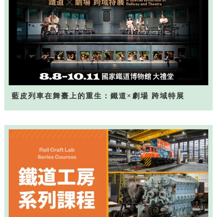
藍皮列車在舞臺上的重生：鐵道×劇場 跨域特展