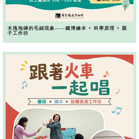
木塊地磚的毛細現象——鐵博繪本 × 科學原理 × 親
子工作坊