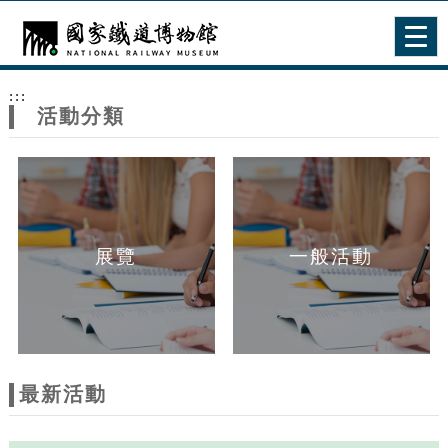
跳到主要內容
網站導覽
Togg
navig
網
:::
站
活動分類
主
題
展覽
一般活動
最新活動