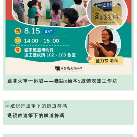
跟著火車一起唱——臺語x繪本x肢體表達工作坊
透視錦連筆下的鐵道符碼