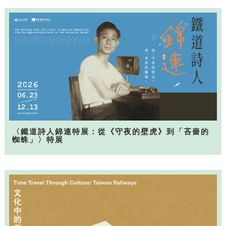
〈鐵道詩人錦連特展：從《守夜的壁虎》到「吝嗇的
蜘蛛」〉特展