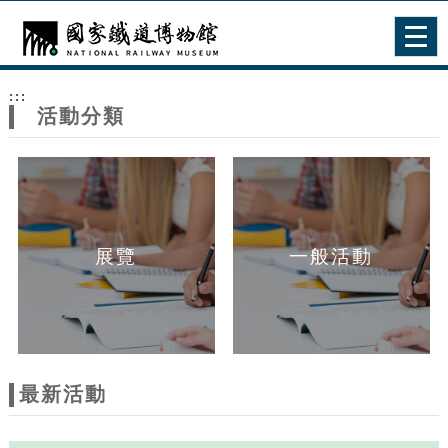
跳到主要內容
網站導覽
Togg
navig
網
:::
站
活動分類
主
題
展覽
一般活動
最新活動