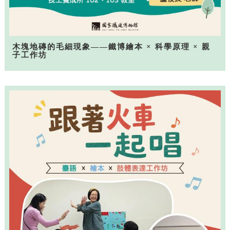
木塊地磚的毛細現象——鐵博繪本 × 科學原理 × 親
子工作坊