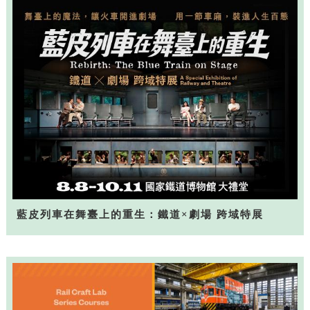
藍皮列車在舞臺上的重生：鐵道×劇場 跨域特展