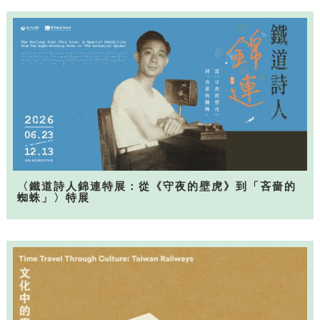
〈鐵道詩人錦連特展：從《守夜的壁虎》到「吝嗇的
蜘蛛」〉特展