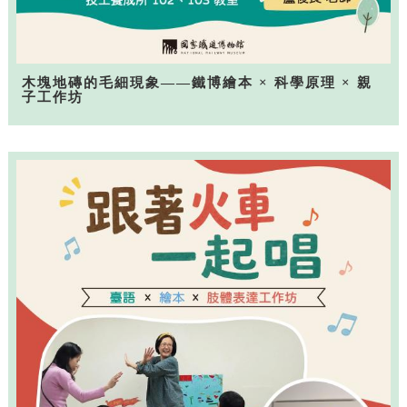
木塊地磚的毛細現象——鐵博繪本 × 科學原理 × 親
子工作坊