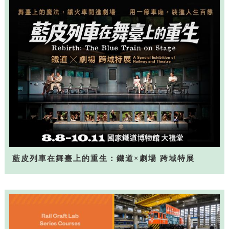
藍皮列車在舞臺上的重生：鐵道×劇場 跨域特展