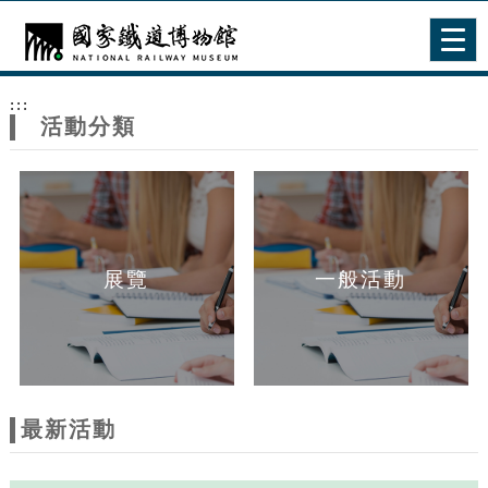
跳到主要內容
網站導覽
Togg
navig
網
:::
站
活動分類
主
題
展覽
一般活動
最新活動