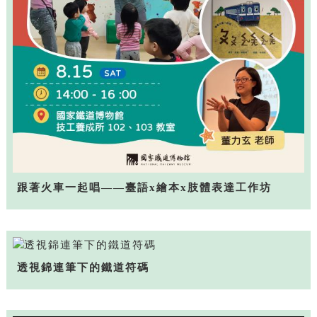
跟著火車一起唱——臺語x繪本x肢體表達工作坊
透視錦連筆下的鐵道符碼