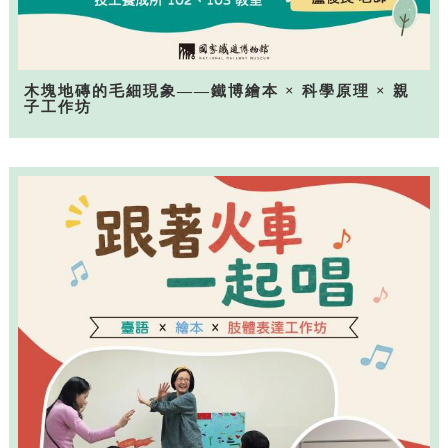
木塊地磚的毛細現象——鐵博繪本 × 科學原理 × 親
子工作坊