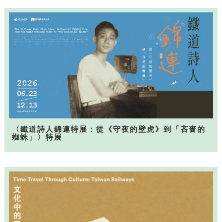
〈鐵道詩人錦連特展：從《守夜的壁虎》到「吝嗇的
蜘蛛」〉特展