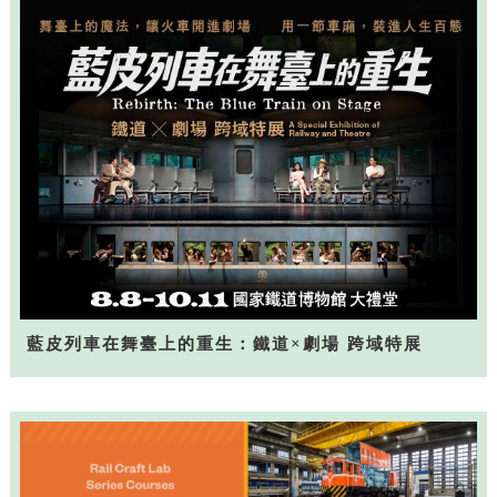
藍皮列車在舞臺上的重生：鐵道×劇場 跨域特展