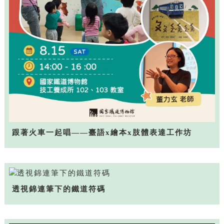
跟著火車一起唱——臺語x繪本x肢體表達工作坊
透視錦連筆下的鐵道符碼