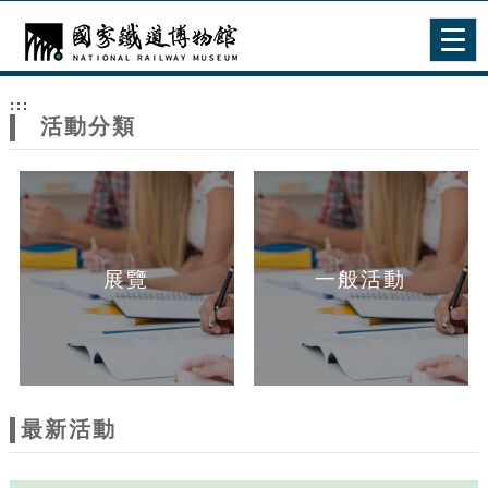
跳到主要內容
網站導覽
Togg
navig
網
:::
站
活動分類
主
題
展覽
一般活動
最新活動