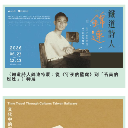
〈鐵道詩人錦連特展：從《守夜的壁虎》到「吝嗇的
蜘蛛」〉特展