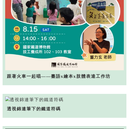
跟著火車一起唱——臺語x繪本x肢體表達工作坊
透視錦連筆下的鐵道符碼