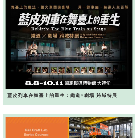
藍皮列車在舞臺上的重生：鐵道×劇場 跨域特展