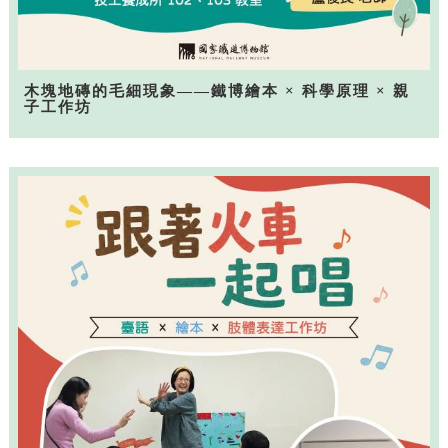
木塊地磚的毛細現象——鐵博繪本 × 科學原理 × 親
子工作坊