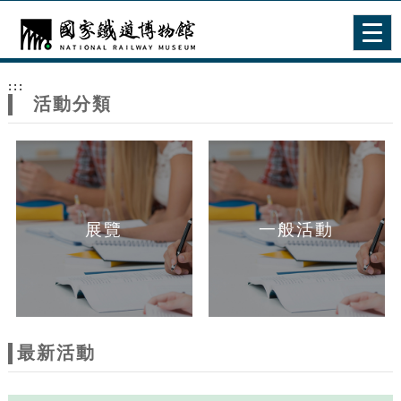
跳到主要內容
網站導覽
Togg
navig
網
:::
站
活動分類
主
題
展覽
一般活動
最新活動