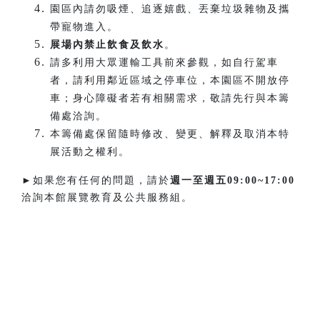
園區內請勿吸煙、追逐嬉戲、丟棄垃圾雜物及攜
帶寵物進入。
展場內禁止飲食及飲水
。
請多利用大眾運輸工具前來參觀，如自行駕車
者，請利用鄰近區域之停車位，本園區不開放停
車；身心障礙者若有相關需求，敬請先行與本籌
備處洽詢。
本籌備處保留隨時修改、變更、解釋及取消本特
展活動之權利。
►如果您有任何的問題，請於
週一至週五
09:00~17:00
洽詢本館展覽教育及公共服務組。