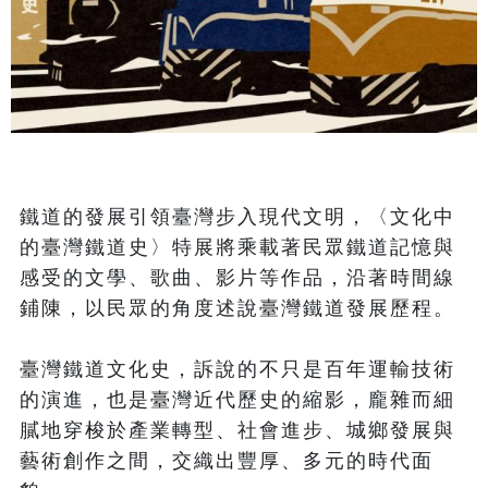
鐵道的發展引領臺灣步入現代文明，〈文化中
的臺灣鐵道史〉特展將乘載著民眾鐵道記憶與
感受的文學、歌曲、影片等作品，沿著時間線
鋪陳，以民眾的角度述說臺灣鐵道發展歷程。

臺灣鐵道文化史，訴說的不只是百年運輸技術
的演進，也是臺灣近代歷史的縮影，龐雜而細
膩地穿梭於產業轉型、社會進步、城鄉發展與
藝術創作之間，交織出豐厚、多元的時代面