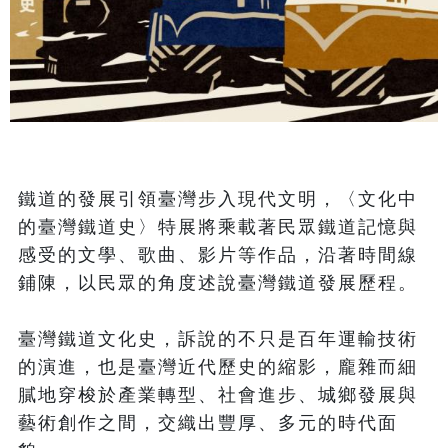
鐵道的發展引領臺灣步入現代文明，〈文化中
的臺灣鐵道史〉特展將乘載著民眾鐵道記憶與
感受的文學、歌曲、影片等作品，沿著時間線
鋪陳，以民眾的角度述說臺灣鐵道發展歷程。

臺灣鐵道文化史，訴說的不只是百年運輸技術
的演進，也是臺灣近代歷史的縮影，龐雜而細
膩地穿梭於產業轉型、社會進步、城鄉發展與
藝術創作之間，交織出豐厚、多元的時代面