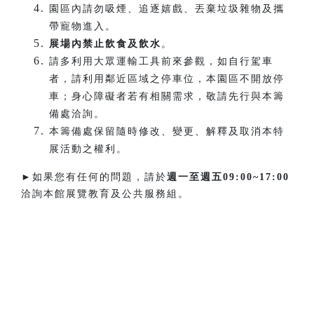
園區內請勿吸煙、追逐嬉戲、丟棄垃圾雜物及攜
帶寵物進入。
展場內禁止飲食及飲水
。
請多利用大眾運輸工具前來參觀，如自行駕車
者，請利用鄰近區域之停車位，本園區不開放停
車；身心障礙者若有相關需求，敬請先行與本籌
備處洽詢。
本籌備處保留隨時修改、變更、解釋及取消本特
展活動之權利。
►如果您有任何的問題，請於
週一至週五
09:00~17:00
洽詢本館展覽教育及公共服務組。