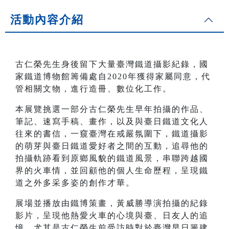
活動內容介紹
古仁榮先生身後留下大量臺灣鐵道攝影紀錄，國
家鐵道博物館籌備處自2020年獲得家屬同意，代
管相關文物，進行造冊、數位化工作。
本展覽挑選一部分古仁榮先生早年拍攝的作品、
筆記、速寫手稿、畫作，以及與臺日鐵道文化人
往來的書信，一窺臺灣在戒嚴氛圍下，鐵道攝影
的萌芽與臺日鐵道愛好者之間的互動，追尋他的
拍攝軌跡看到原鄉風貌的鐵道風景，串聯跨越國
界的火車情，並回顧他的個人生命歷程，呈現鐵
道之外多采多姿的創作才華。
展場並播放由鐵博策畫，黃威勝導演拍攝的紀錄
影片，呈現他熱愛火車的心境與臺、日友人的追
憶，尤其是古仁榮生前受訪時對於臺灣早日籌建