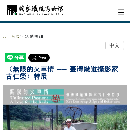
跳到主要內容
網站導覽
:::
首頁
> 活動明細
中文
〈無限的火車情 ── 臺灣鐵道攝影家
古仁榮〉特展