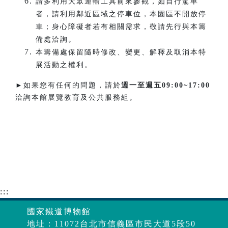
請多利用大眾運輸工具前來參觀，如自行駕車
者，請利用鄰近區域之停車位，本園區不開放停
車；身心障礙者若有相關需求，敬請先行與本籌
備處洽詢。
本籌備處保留隨時修改、變更、解釋及取消本特
展活動之權利。
►如果您有任何的問題，請於
週一至週五
09:00~17:00
洽詢本館展覽教育及公共服務組。
:::
國家鐵道博物館
地址：11072台北市信義區市民大道5段50