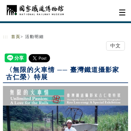
跳到主要內容
網站導覽
:::
首頁
> 活動明細
中文
〈無限的火車情 ── 臺灣鐵道攝影家
古仁榮〉特展