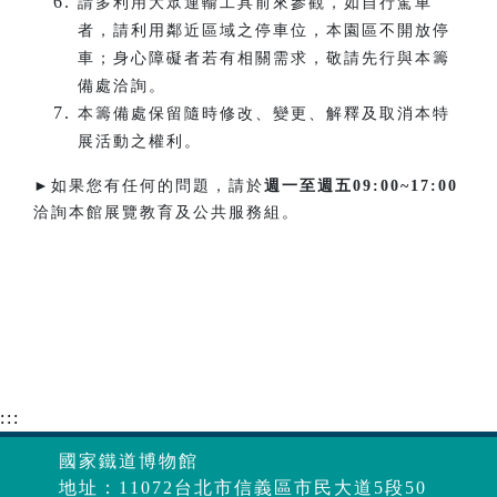
請多利用大眾運輸工具前來參觀，如自行駕車
者，請利用鄰近區域之停車位，本園區不開放停
車；身心障礙者若有相關需求，敬請先行與本籌
備處洽詢。
本籌備處保留隨時修改、變更、解釋及取消本特
展活動之權利。
►如果您有任何的問題，請於
週一至週五
09:00~17:00
洽詢本館展覽教育及公共服務組。
:::
國家鐵道博物館
地址：11072台北市信義區市民大道5段50