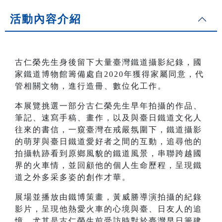
活動內容介紹
古仁榮先生身後留下大量臺灣鐵道攝影紀錄，國
家鐵道博物館籌備處自2020年獲得家屬同意，代
管相關文物，進行造冊、數位化工作。
本展覽挑選一部分古仁榮先生早年拍攝的作品、
筆記、速寫手稿、畫作，以及與臺日鐵道文化人
往來的書信，一窺臺灣在戒嚴氛圍下，鐵道攝影
的萌芽與臺日鐵道愛好者之間的互動，追尋他的
拍攝軌跡看到原鄉風貌的鐵道風景，串聯跨越國
界的火車情，並回顧他的個人生命歷程，呈現鐵
道之外多采多姿的創作才華。
展場並播放由鐵博策畫，黃威勝導演拍攝的紀錄
影片，呈現他熱愛火車的心境與臺、日友人的追
憶，尤其是古仁榮生前受訪時對於臺灣早日籌建