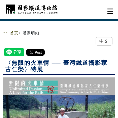
跳到主要內容
網站導覽
:::
首頁
> 活動明細
中文
〈無限的火車情 ── 臺灣鐵道攝影家
古仁榮〉特展