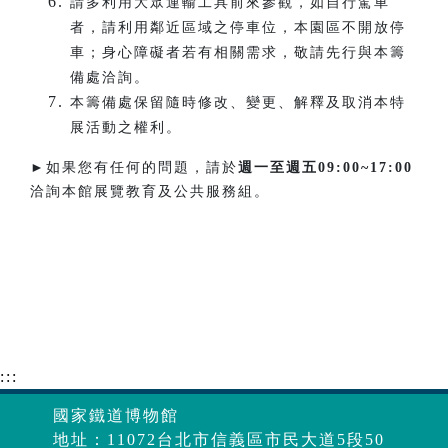
請多利用大眾運輸工具前來參觀，如自行駕車
者，請利用鄰近區域之停車位，本園區不開放停
車；身心障礙者若有相關需求，敬請先行與本籌
備處洽詢。
本籌備處保留隨時修改、變更、解釋及取消本特
展活動之權利。
►如果您有任何的問題，請於
週一至週五
09:00~17:00
洽詢本館展覽教育及公共服務組。
:::
國家鐵道博物館
地址：11072台北市信義區市民大道5段50