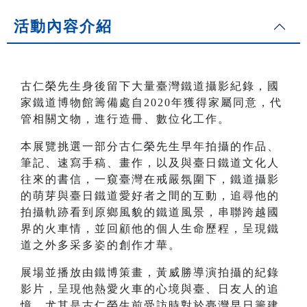
活動內容介紹
古仁榮先生身後留下大量臺灣鐵道攝影紀錄，國
家鐵道博物館籌備處自2020年獲得家屬同意，代
管相關文物，進行造冊、數位化工作。
本展覽挑選一部分古仁榮先生早年拍攝的作品、
筆記、速寫手稿、畫作，以及與臺日鐵道文化人
往來的書信，一窺臺灣在戒嚴氛圍下，鐵道攝影
的萌芽與臺日鐵道愛好者之間的互動，追尋他的
拍攝軌跡看到原鄉風貌的鐵道風景，串聯跨越國
界的火車情，並回顧他的個人生命歷程，呈現鐵
道之外多采多姿的創作才華。
展場並播放由鐵博策畫，黃威勝導演拍攝的紀錄
影片，呈現他熱愛火車的心境與臺、日友人的追
憶，尤其是古仁榮生前受訪時對於臺灣早日籌建