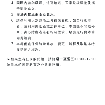
園區內請勿吸煙、追逐嬉戲、丟棄垃圾雜物及攜
帶寵物進入。
展場內禁止飲食及飲水
。
請多利用大眾運輸工具前來參觀，如自行駕車
者，請利用鄰近區域之停車位，本園區不開放停
車；身心障礙者若有相關需求，敬請先行與本籌
備處洽詢。
本籌備處保留隨時修改、變更、解釋及取消本特
展活動之權利。
►如果您有任何的問題，請於
週一至週五
09:00~17:00
洽詢本館展覽教育及公共服務組。