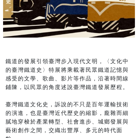
鐵道的發展引領臺灣步入現代文明，〈文化中
的臺灣鐵道史〉特展將乘載著民眾鐵道記憶與
感受的文學、歌曲、影片等作品，沿著時間線
鋪陳，以民眾的角度述說臺灣鐵道發展歷程。

臺灣鐵道文化史，訴說的不只是百年運輸技術
的演進，也是臺灣近代歷史的縮影，龐雜而細
膩地穿梭於產業轉型、社會進步、城鄉發展與
藝術創作之間，交織出豐厚、多元的時代面