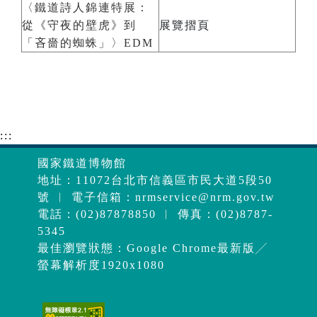
〈鐵道詩人錦連特展：
從《守夜的壁虎》到
展覽摺頁
「吝嗇的蜘蛛」〉EDM
:::
國家鐵道博物館
地址：11072台北市信義區市民大道5段50
號 ︱ 電子信箱：
nrmservice@nrm.gov.tw
電話：(02)87878850 ︱ 傳真：(02)8787-
5345
最佳瀏覽狀態：Google Chrome最新版╱
螢幕解析度1920x1080