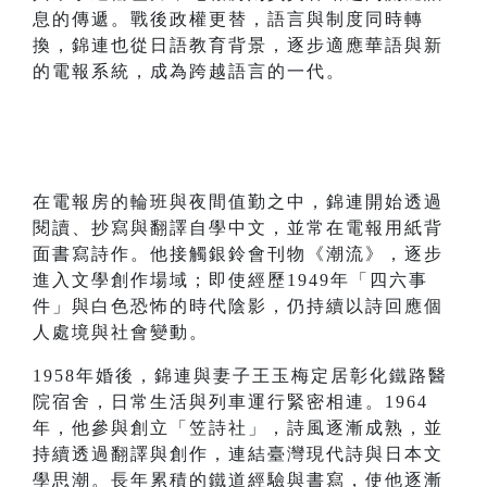
息的傳遞。戰後政權更替，語言與制度同時轉
換，錦連也從日語教育背景，逐步適應華語與新
的電報系統，成為跨越語言的一代。
在電報房的輪班與夜間值勤之中，錦連開始透過
閱讀、抄寫與翻譯自學中文，並常在電報用紙背
面書寫詩作。他接觸銀鈴會刊物《潮流》，逐步
進入文學創作場域；即使經歷1949年「四六事
件」與白色恐怖的時代陰影，仍持續以詩回應個
人處境與社會變動。
1958年婚後，錦連與妻子王玉梅定居彰化鐵路醫
院宿舍，日常生活與列車運行緊密相連。1964
年，他參與創立「笠詩社」，詩風逐漸成熟，並
持續透過翻譯與創作，連結臺灣現代詩與日本文
學思潮。長年累積的鐵道經驗與書寫，使他逐漸