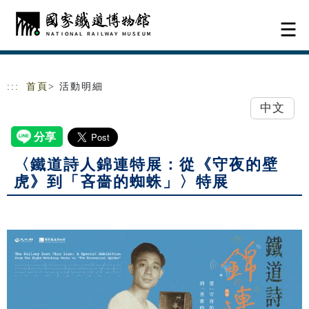
跳到主要內容
網站導覽
:::
首頁
> 活動明細
中文
〈鐵道詩人錦連特展：從《守夜的壁
虎》到「吝嗇的蜘蛛」〉特展