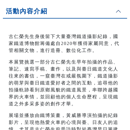
活動內容介紹
古仁榮先生身後留下大量臺灣鐵道攝影紀錄，國
家鐵道博物館籌備處自2020年獲得家屬同意，代
管相關文物，進行造冊、數位化工作。
本展覽挑選一部分古仁榮先生早年拍攝的作品、
筆記、速寫手稿、畫作，以及與臺日鐵道文化人
往來的書信，一窺臺灣在戒嚴氛圍下，鐵道攝影
的萌芽與臺日鐵道愛好者之間的互動，追尋他的
拍攝軌跡看到原鄉風貌的鐵道風景，串聯跨越國
界的火車情，並回顧他的個人生命歷程，呈現鐵
道之外多采多姿的創作才華。
展場並播放由鐵博策畫，黃威勝導演拍攝的紀錄
影片，呈現他熱愛火車的心境與臺、日友人的追
憶，尤其是古仁榮生前受訪時對於臺灣早日籌建