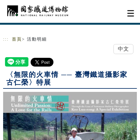
跳到主要內容
網站導覽
:::
首頁
> 活動明細
中文
〈無限的火車情 ── 臺灣鐵道攝影家
古仁榮〉特展