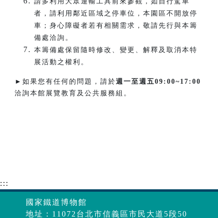
請多利用大眾運輸工具前來參觀，如自行駕車
者，請利用鄰近區域之停車位，本園區不開放停
車；身心障礙者若有相關需求，敬請先行與本籌
備處洽詢。
本籌備處保留隨時修改、變更、解釋及取消本特
展活動之權利。
►如果您有任何的問題，請於
週一至週五
09:00~17:00
洽詢本館展覽教育及公共服務組。
:::
國家鐵道博物館
地址：11072台北市信義區市民大道5段50