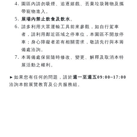
園區內請勿吸煙、追逐嬉戲、丟棄垃圾雜物及攜
帶寵物進入。
展場內禁止飲食及飲水
。
請多利用大眾運輸工具前來參觀，如自行駕車
者，請利用鄰近區域之停車位，本園區不開放停
車；身心障礙者若有相關需求，敬請先行與本籌
備處洽詢。
本籌備處保留隨時修改、變更、解釋及取消本特
展活動之權利。
►如果您有任何的問題，請於
週一至週五
09:00~17:00
洽詢本館展覽教育及公共服務組。