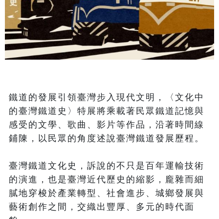
鐵道的發展引領臺灣步入現代文明，〈文化中
的臺灣鐵道史〉特展將乘載著民眾鐵道記憶與
感受的文學、歌曲、影片等作品，沿著時間線
鋪陳，以民眾的角度述說臺灣鐵道發展歷程。

臺灣鐵道文化史，訴說的不只是百年運輸技術
的演進，也是臺灣近代歷史的縮影，龐雜而細
膩地穿梭於產業轉型、社會進步、城鄉發展與
藝術創作之間，交織出豐厚、多元的時代面