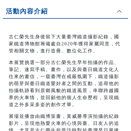
活動內容介紹
古仁榮先生身後留下大量臺灣鐵道攝影紀錄，國
家鐵道博物館籌備處自2020年獲得家屬同意，代
管相關文物，進行造冊、數位化工作。
本展覽挑選一部分古仁榮先生早年拍攝的作品、
筆記、速寫手稿、畫作，以及與臺日鐵道文化人
往來的書信，一窺臺灣在戒嚴氛圍下，鐵道攝影
的萌芽與臺日鐵道愛好者之間的互動，追尋他的
拍攝軌跡看到原鄉風貌的鐵道風景，串聯跨越國
界的火車情，並回顧他的個人生命歷程，呈現鐵
道之外多采多姿的創作才華。
展場並播放由鐵博策畫，黃威勝導演拍攝的紀錄
影片，呈現他熱愛火車的心境與臺、日友人的追
憶，尤其是古仁榮生前受訪時對於臺灣早日籌建