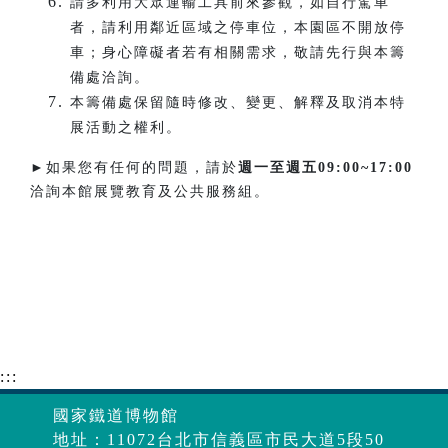
請多利用大眾運輸工具前來參觀，如自行駕車
者，請利用鄰近區域之停車位，本園區不開放停
車；身心障礙者若有相關需求，敬請先行與本籌
備處洽詢。
本籌備處保留隨時修改、變更、解釋及取消本特
展活動之權利。
►如果您有任何的問題，請於
週一至週五
09:00~17:00
洽詢本館展覽教育及公共服務組。
:::
國家鐵道博物館
地址：11072台北市信義區市民大道5段50