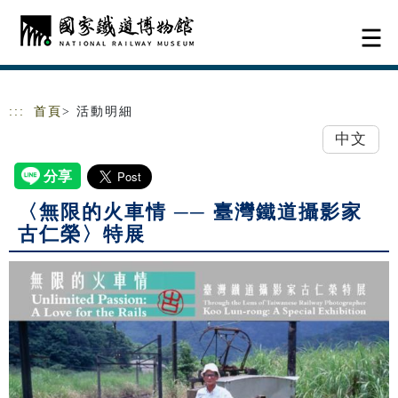
跳到主要內容
網站導覽
:::
首頁
> 活動明細
中文
〈無限的火車情 ── 臺灣鐵道攝影家
古仁榮〉特展