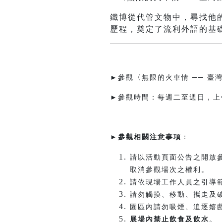
鐵博從代管文物中，尋找他
歷程，奠定了流利外語的基礎..
►參觀〈無限的火車情 ── 
►參觀時間：每週二至週日，上午
►
參觀相關注意事項
：
請以活動頁面公告之開放
取消參觀場次之權利。
請依現場工作人員之引導
請勿觸摸、移動、攜走及
園區內請勿吸煙、追逐嬉
展場內禁止飲食及飲水
。