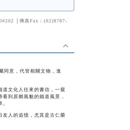
0#202 │傳真Fax：(02)8787-
家屬同意，代管相關文物，進
鐵道文化人往來的書信，一窺
跡看到原鄉風貌的鐵道風景，
華。
日友人的追憶，尤其是古仁榮