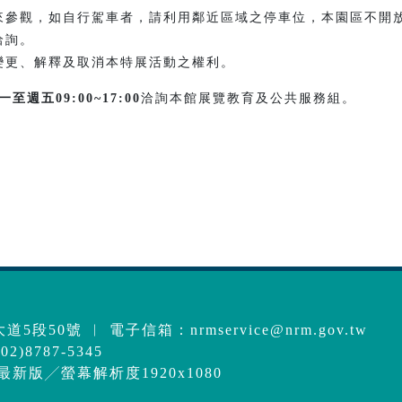
來參觀，如自行駕車者，請利用鄰近區域之停車位，本園區不開
洽詢。
變更、解釋及取消本特展活動之權利。
一至週五
09:00~17:00
洽詢本館展覽教育及公共服務組。
道5段50號 ︱ 電子信箱：
nrmservice@nrm.gov.tw
2)8787-5345
e最新版╱螢幕解析度1920x1080