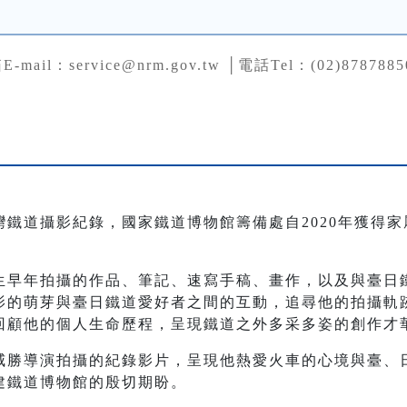
mail：service@nrm.gov.tw │電話Tel：(02)8787885
鐵道攝影紀錄，國家鐵道博物館籌備處自2020年獲得
生早年拍攝的作品、筆記、速寫手稿、畫作，以及與臺日
影的萌芽與臺日鐵道愛好者之間的互動，追尋他的拍攝軌
回顧他的個人生命歷程，呈現鐵道之外多采多姿的創作才
威勝導演拍攝的紀錄影片，呈現他熱愛火車的心境與臺、
建鐵道博物館的殷切期盼。