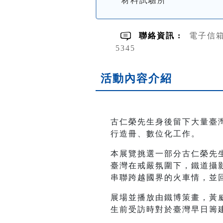
材料試驗所
聯絡資訊 :
電子信箱E-
5345
活動內容介紹
古仁榮先生身後留下大量臺灣
行造冊、數位化工作。
本展覽挑選一部分古仁榮先
臺灣在戒嚴氛圍下，鐵道攝
串聯跨越國界的火車情，並
展場並播放由鐵博策畫，黃
生前受訪時對於臺灣早日籌