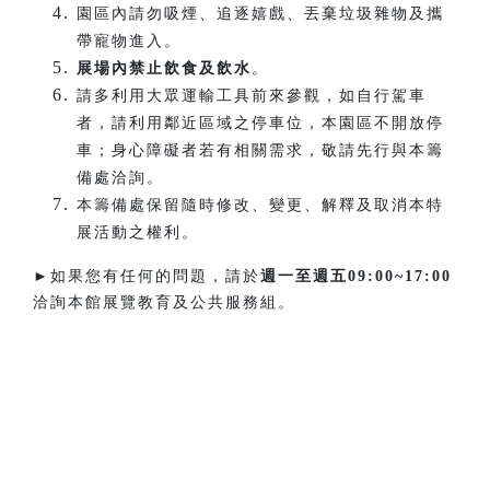
園區內請勿吸煙、追逐嬉戲、丟棄垃圾雜物及攜
帶寵物進入。
展場內禁止飲食及飲水
。
請多利用大眾運輸工具前來參觀，如自行駕車
者，請利用鄰近區域之停車位，本園區不開放停
車；身心障礙者若有相關需求，敬請先行與本籌
備處洽詢。
本籌備處保留隨時修改、變更、解釋及取消本特
展活動之權利。
►如果您有任何的問題，請於
週一至週五
09:00~17:00
洽詢本館展覽教育及公共服務組。