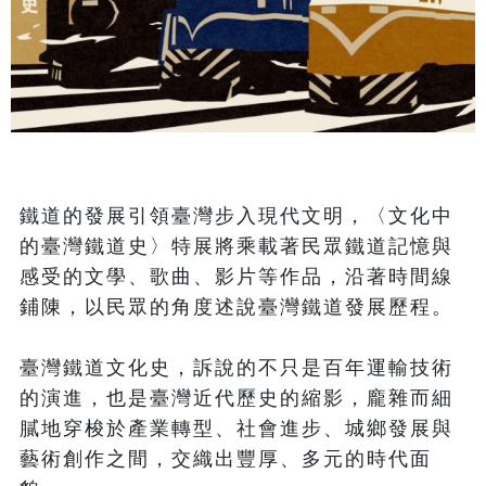
鐵道的發展引領臺灣步入現代文明，〈文化中
的臺灣鐵道史〉特展將乘載著民眾鐵道記憶與
感受的文學、歌曲、影片等作品，沿著時間線
鋪陳，以民眾的角度述說臺灣鐵道發展歷程。

臺灣鐵道文化史，訴說的不只是百年運輸技術
的演進，也是臺灣近代歷史的縮影，龐雜而細
膩地穿梭於產業轉型、社會進步、城鄉發展與
藝術創作之間，交織出豐厚、多元的時代面