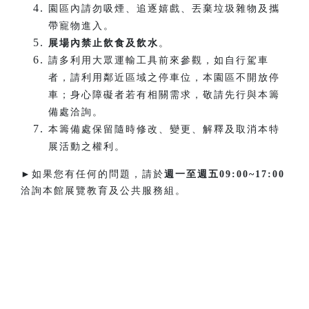
園區內請勿吸煙、追逐嬉戲、丟棄垃圾雜物及攜
帶寵物進入。
展場內禁止飲食及飲水
。
請多利用大眾運輸工具前來參觀，如自行駕車
者，請利用鄰近區域之停車位，本園區不開放停
車；身心障礙者若有相關需求，敬請先行與本籌
備處洽詢。
本籌備處保留隨時修改、變更、解釋及取消本特
展活動之權利。
►如果您有任何的問題，請於
週一至週五
09:00~17:00
洽詢本館展覽教育及公共服務組。