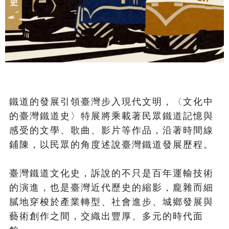
鐵道的發展引領臺灣步入現代文明，〈文化中
的臺灣鐵道史〉特展將乘載著民眾鐵道記憶與
感受的文學、歌曲、影片等作品，沿著時間線
鋪陳，以民眾的角度述說臺灣鐵道發展歷程。

臺灣鐵道文化史，訴說的不只是百年運輸技術
的演進，也是臺灣近代歷史的縮影，龐雜而細
膩地穿梭於產業轉型、社會進步、城鄉發展與
藝術創作之間，交織出豐厚、多元的時代面