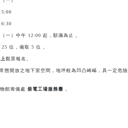
18（一）
5:00
6:30
/04（一）中午 12:00 起，額滿為止 。
25 位，備取 5 位 。
以上
觀眾報名。
常態開放之地下室空間，地坪較為凹凸崎嶇，具一定危險
物館籌備處
柴電工場服務臺
。