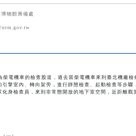
道博物館籌備處
@nrm.gov.tw
，為柴電機車的檢查股道，過去當柴電機車來到臺北機廠檢
的引擎室內、轉向架旁，進行靜態檢查、起動檢查等步驟
眾化身檢查員，來到非常態開放的地下室空間，近距離觀
。