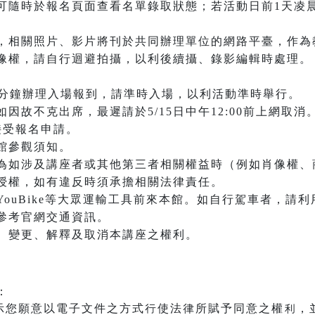
可隨時於報名頁面查看名單錄取狀態；若活動日前1天凌晨0
，相關照片、影片將刊於共同辦理單位的網路平臺，作為
像權，請自行迴避拍攝，以利後續攝、錄影編輯時處理。
0分鐘辦理入場報到，請準時入場，以利活動準時舉行。
因故不克出席，最遲請於5/15日中午12:00前上網取消
再接受報名申請。
館參觀須知。
為如涉及講座者或其他第三者相關權益時（例如肖像權、
授權，如有違反時須承擔相關法律責任。
ouBike等大眾運輸工具前來本館。如自行駕車者，請
參考官網交通資訊。
、變更、解釋及取消本講座之權利。
：
示您願意以電子文件之方式行使法律所賦予同意之權利，