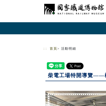
跳到主要內容
網站導覽
:::
首頁
> 活動明細
柴電工場特開導覽——