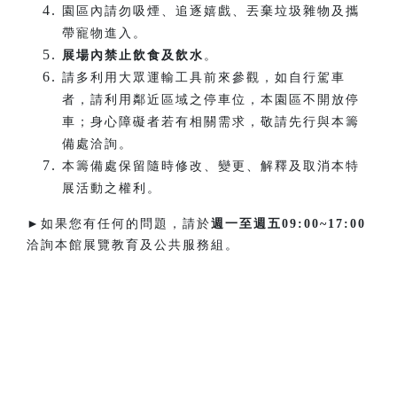
園區內請勿吸煙、追逐嬉戲、丟棄垃圾雜物及攜
帶寵物進入。
展場內禁止飲食及飲水
。
請多利用大眾運輸工具前來參觀，如自行駕車
者，請利用鄰近區域之停車位，本園區不開放停
車；身心障礙者若有相關需求，敬請先行與本籌
備處洽詢。
本籌備處保留隨時修改、變更、解釋及取消本特
展活動之權利。
►如果您有任何的問題，請於
週一至週五
09:00~17:00
洽詢本館展覽教育及公共服務組。