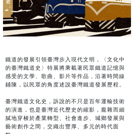
鐵道的發展引領臺灣步入現代文明，〈文化中
的臺灣鐵道史〉特展將乘載著民眾鐵道記憶與
感受的文學、歌曲、影片等作品，沿著時間線
鋪陳，以民眾的角度述說臺灣鐵道發展歷程。

臺灣鐵道文化史，訴說的不只是百年運輸技術
的演進，也是臺灣近代歷史的縮影，龐雜而細
膩地穿梭於產業轉型、社會進步、城鄉發展與
藝術創作之間，交織出豐厚、多元的時代面