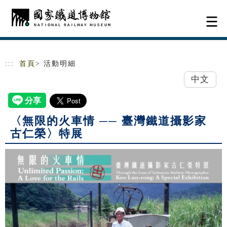
跳到主要內容
網站導覽
:::
首頁
> 活動明細
中文
〈無限的火車情 ── 臺灣鐵道攝影家
古仁榮〉特展