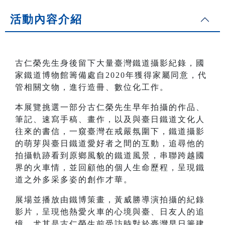
活動內容介紹
古仁榮先生身後留下大量臺灣鐵道攝影紀錄，國
家鐵道博物館籌備處自2020年獲得家屬同意，代
管相關文物，進行造冊、數位化工作。
本展覽挑選一部分古仁榮先生早年拍攝的作品、
筆記、速寫手稿、畫作，以及與臺日鐵道文化人
往來的書信，一窺臺灣在戒嚴氛圍下，鐵道攝影
的萌芽與臺日鐵道愛好者之間的互動，追尋他的
拍攝軌跡看到原鄉風貌的鐵道風景，串聯跨越國
界的火車情，並回顧他的個人生命歷程，呈現鐵
道之外多采多姿的創作才華。
展場並播放由鐵博策畫，黃威勝導演拍攝的紀錄
影片，呈現他熱愛火車的心境與臺、日友人的追
憶，尤其是古仁榮生前受訪時對於臺灣早日籌建