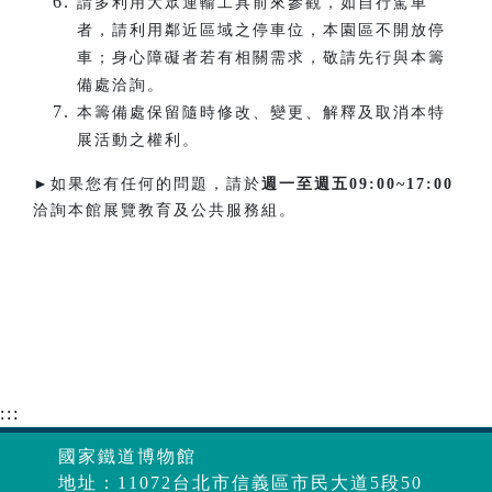
請多利用大眾運輸工具前來參觀，如自行駕車
者，請利用鄰近區域之停車位，本園區不開放停
車；身心障礙者若有相關需求，敬請先行與本籌
備處洽詢。
本籌備處保留隨時修改、變更、解釋及取消本特
展活動之權利。
►如果您有任何的問題，請於
週一至週五
09:00~17:00
洽詢本館展覽教育及公共服務組。
:::
國家鐵道博物館
地址：11072台北市信義區市民大道5段50