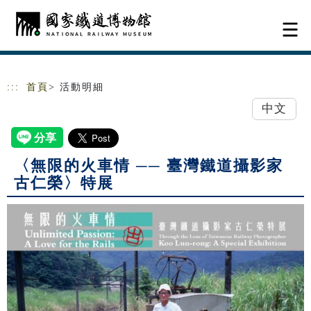
跳到主要內容
網站導覽
:::
首頁
> 活動明細
中文
〈無限的火車情 ── 臺灣鐵道攝影家
古仁榮〉特展