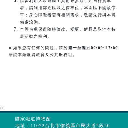
請多利用大眾運輸工具前來參觀，如自行駕車
者，請利用鄰近區域之停車位，本園區不開放停
車；身心障礙者若有相關需求，敬請先行與本籌
備處洽詢。
本籌備處保留隨時修改、變更、解釋及取消本特
展活動之權利。
►如果您有任何的問題，請於
週一至週五
09:00~17:00
洽詢本館展覽教育及公共服務組。
:::
國家鐵道博物館
地址：11072台北市信義區市民大道5段50