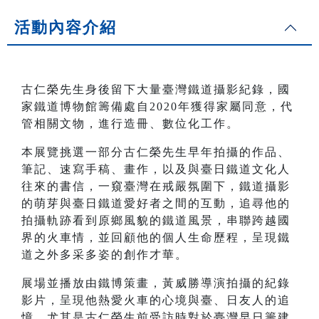
活動內容介紹
古仁榮先生身後留下大量臺灣鐵道攝影紀錄，國
家鐵道博物館籌備處自2020年獲得家屬同意，代
管相關文物，進行造冊、數位化工作。
本展覽挑選一部分古仁榮先生早年拍攝的作品、
筆記、速寫手稿、畫作，以及與臺日鐵道文化人
往來的書信，一窺臺灣在戒嚴氛圍下，鐵道攝影
的萌芽與臺日鐵道愛好者之間的互動，追尋他的
拍攝軌跡看到原鄉風貌的鐵道風景，串聯跨越國
界的火車情，並回顧他的個人生命歷程，呈現鐵
道之外多采多姿的創作才華。
展場並播放由鐵博策畫，黃威勝導演拍攝的紀錄
影片，呈現他熱愛火車的心境與臺、日友人的追
憶，尤其是古仁榮生前受訪時對於臺灣早日籌建