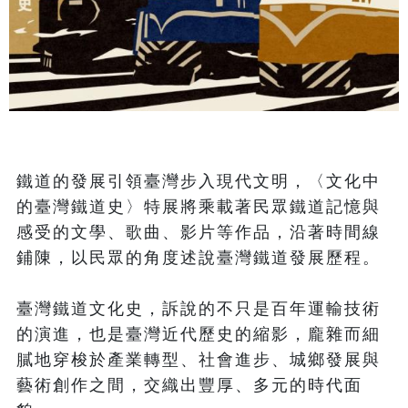
鐵道的發展引領臺灣步入現代文明，〈文化中
的臺灣鐵道史〉特展將乘載著民眾鐵道記憶與
感受的文學、歌曲、影片等作品，沿著時間線
鋪陳，以民眾的角度述說臺灣鐵道發展歷程。

臺灣鐵道文化史，訴說的不只是百年運輸技術
的演進，也是臺灣近代歷史的縮影，龐雜而細
膩地穿梭於產業轉型、社會進步、城鄉發展與
藝術創作之間，交織出豐厚、多元的時代面