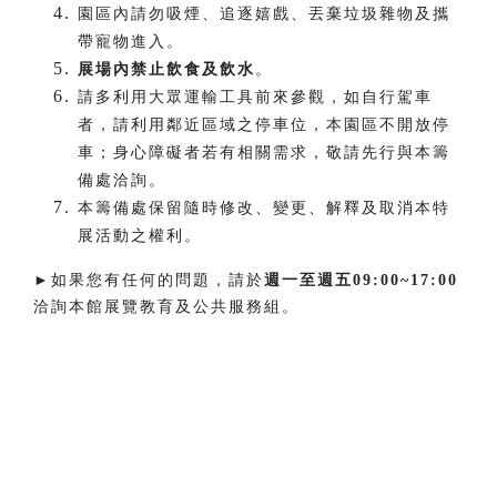
園區內請勿吸煙、追逐嬉戲、丟棄垃圾雜物及攜
帶寵物進入。
展場內禁止飲食及飲水
。
請多利用大眾運輸工具前來參觀，如自行駕車
者，請利用鄰近區域之停車位，本園區不開放停
車；身心障礙者若有相關需求，敬請先行與本籌
備處洽詢。
本籌備處保留隨時修改、變更、解釋及取消本特
展活動之權利。
►如果您有任何的問題，請於
週一至週五
09:00~17:00
洽詢本館展覽教育及公共服務組。