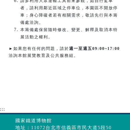
請多利用大眾運輸工具前來參觀，如自行駕車
者，請利用鄰近區域之停車位，本園區不開放停
車；身心障礙者若有相關需求，敬請先行與本籌
備處洽詢。
本籌備處保留隨時修改、變更、解釋及取消本特
展活動之權利。
►如果您有任何的問題，請於
週一至週五
09:00~17:00
洽詢本館展覽教育及公共服務組。
:::
國家鐵道博物館
地址：11072台北市信義區市民大道5段50