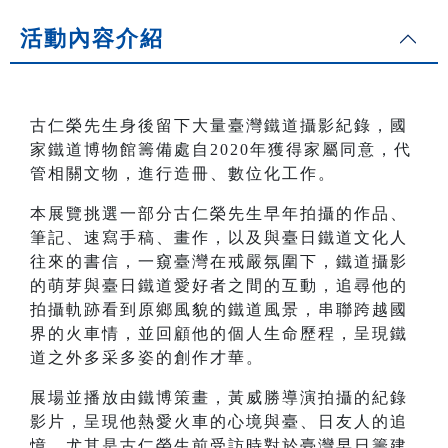
活動內容介紹
古仁榮先生身後留下大量臺灣鐵道攝影紀錄，國
家鐵道博物館籌備處自2020年獲得家屬同意，代
管相關文物，進行造冊、數位化工作。
本展覽挑選一部分古仁榮先生早年拍攝的作品、
筆記、速寫手稿、畫作，以及與臺日鐵道文化人
往來的書信，一窺臺灣在戒嚴氛圍下，鐵道攝影
的萌芽與臺日鐵道愛好者之間的互動，追尋他的
拍攝軌跡看到原鄉風貌的鐵道風景，串聯跨越國
界的火車情，並回顧他的個人生命歷程，呈現鐵
道之外多采多姿的創作才華。
展場並播放由鐵博策畫，黃威勝導演拍攝的紀錄
影片，呈現他熱愛火車的心境與臺、日友人的追
憶，尤其是古仁榮生前受訪時對於臺灣早日籌建