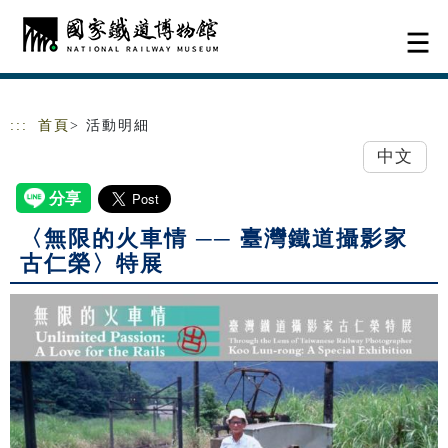
跳到主要內容
網站導覽
:::
首頁
> 活動明細
中文
〈無限的火車情 ── 臺灣鐵道攝影家
古仁榮〉特展