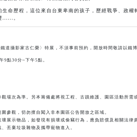
的生命歷程，這位來自台東卑南的孩子，歷經戰爭、政權
....。
臺灣鐵道攝影家古仁榮〉特展，不須事前預約，開放時間敬請以鐵
9點30分~下午5點。​
參觀場次為準。另本籌備處將視工程、古蹟維護、園區活動所需
範圍參觀，切勿擅自闖入非本園區公告開放之區域。
破壞展示物品，如發現有損壞或偷竊行為，應負賠償及相關法律
戲、丟棄垃圾雜物及攜帶寵物進入。