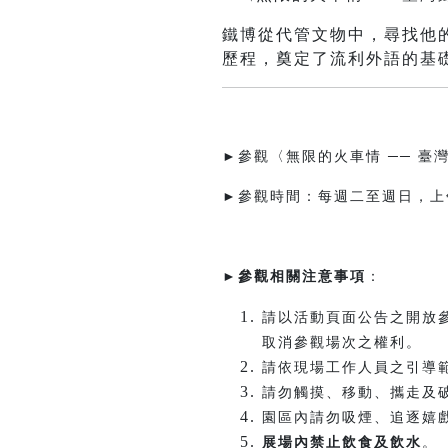
鐵博從代管文物中，尋找他
歷程，奠定了流利外語的基礎..
►參觀〈無限的火車情 ── 
►參觀時間：每週二至週日，上午
►
參觀相關注意事項
：
請以活動頁面公告之開放
取消參觀場次之權利。
請依現場工作人員之引導
請勿觸摸、移動、攜走及
園區內請勿吸煙、追逐嬉
展場內禁止飲食及飲水
。