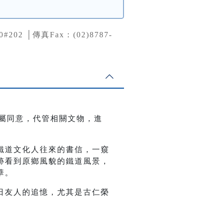
0#202 │傳真Fax：(02)8787-
家屬同意，代管相關文物，進
鐵道文化人往來的書信，一窺
跡看到原鄉風貌的鐵道風景，
華。
日友人的追憶，尤其是古仁榮