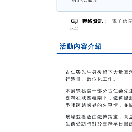
材料試驗所
聯絡資訊 :
電子信箱E-
5345
活動內容介紹
古仁榮先生身後留下大量臺灣
行造冊、數位化工作。
本展覽挑選一部分古仁榮先
臺灣在戒嚴氛圍下，鐵道攝
串聯跨越國界的火車情，並
展場並播放由鐵博策畫，黃
生前受訪時對於臺灣早日籌