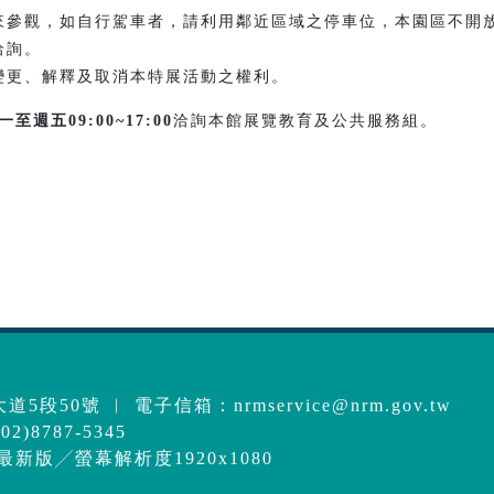
來參觀，如自行駕車者，請利用鄰近區域之停車位，本園區不開
洽詢。
變更、解釋及取消本特展活動之權利。
一至週五
09:00~17:00
洽詢本館展覽教育及公共服務組。
道5段50號 ︱ 電子信箱：
nrmservice@nrm.gov.tw
2)8787-5345
e最新版╱螢幕解析度1920x1080