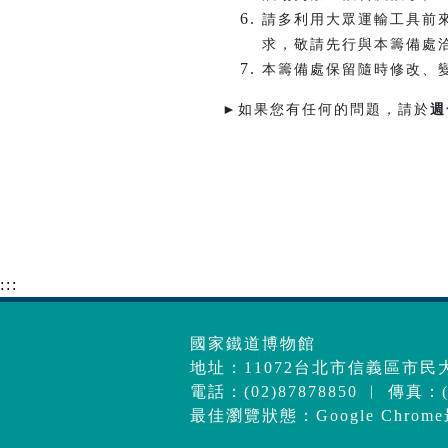
請多利用大眾運輸工具前
求，敬請先行與本籌備處
本籌備處保留隨時修改、
►如果您有任何的問題，請於
週
:::
國家鐵道博物館
地址：11072台北市信義區市民大
電話：(02)87878850 ︱ 傳真：(0
最佳瀏覽狀態：Google Chrom