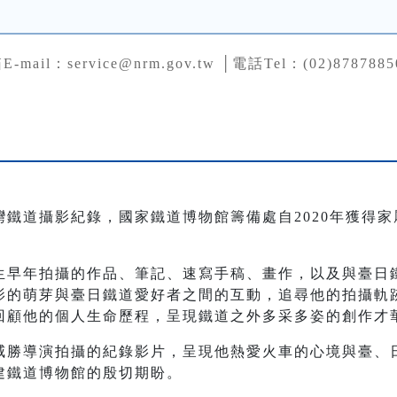
mail：service@nrm.gov.tw │電話Tel：(02)8787885
鐵道攝影紀錄，國家鐵道博物館籌備處自2020年獲得
生早年拍攝的作品、筆記、速寫手稿、畫作，以及與臺日
影的萌芽與臺日鐵道愛好者之間的互動，追尋他的拍攝軌
回顧他的個人生命歷程，呈現鐵道之外多采多姿的創作才
威勝導演拍攝的紀錄影片，呈現他熱愛火車的心境與臺、
建鐵道博物館的殷切期盼。